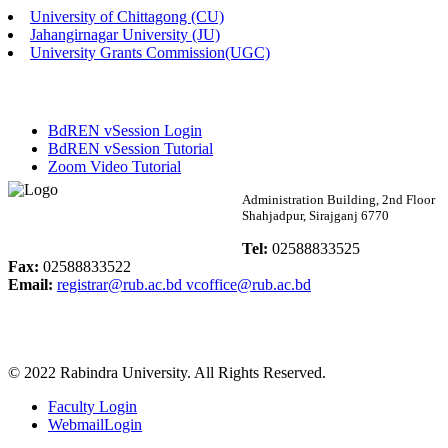
University of Chittagong (CU)
Published: 02:13pm, 7th May, 2026
Jahangirnagar University (JU)
University Grants Commission(UGC)
ম্যানেজমেন্ট বিভাগ ভর্তি বিজ্ঞপ্তি (২০২৩-২৪ শিক্ষাবর্ষ)
Published: 02:11pm, 7th May, 2026
BdREN vSession Login
ভর্তি বিজ্ঞপ্তি সমাজবিজ্ঞান বিভাগ (১ম বর্ষ ২য় সেমি.)
BdREN vSession Tutorial
Zoom Video Tutorial
Published: 02:07pm, 7th May, 2026
Rabindra University
Administration Building, 2nd Floor
Shahjadpur, Sirajganj 6770
ফরম পূরণ বিজ্ঞপ্তি, সমাজবিজ্ঞান বিভাগ (শিক্ষাবর্ষ: ২০২৩-২৪)
Bangladesh
Tel:
02588833525
Published: 03:09pm, 30th Apr, 2026
Fax:
02588833522
Email:
registrar@rub.ac.bd
vcoffice@rub.ac.bd
ছাত্রী হল (অস্থায়ী)-এ সিট বরাদ্দ সংক্রান্ত অফিস বিজ্ঞপ্তি
Published: 03:07pm, 30th Apr, 2026
© 2022 Rabindra University. All Rights Reserved.
ভর্তি বিজ্ঞপ্তি, সমাজবিজ্ঞান বিভাগ (শিক্ষাবর্ষ: 2023-24)
Faculty Login
Published: 03:05pm, 30th Apr, 2026
WebmailLogin