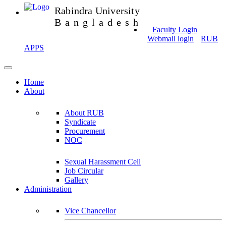
Rabindra University
Bangladesh
Faculty Login
Webmail login
RUB
APPS
Home
About
About RUB
Syndicate
Procurement
NOC
Sexual Harassment Cell
Job Circular
Gallery
Administration
Vice Chancellor