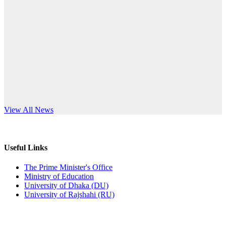
Published: 10:58pm, 19th May, 2026
anniversary
অফিস বিজ্ঞপ্তি (অস্থায়ী ছাত্রী হল)
Read More
Published: 03:48pm, 19th May, 2026
অফিস বিজ্ঞপ্তি ছুটি
Published: 03:46pm, 19th May, 2026
নিয়োগ পরীক্ষা স্থগিত বিজ্ঞপ্তি
s World Teachers’ Day
View All News
Published: 03:45pm, 17th May, 2026
অফিস বিজ্ঞপ্তি (ছাত্রী হল)
Useful Links
Published: 02:58pm, 14th May, 2026
The Prime Minister's Office
Ministry of Education
ভর্তি বিজ্ঞপ্তি (সংগীত বিভাগ)
University of Dhaka (DU)
University of Rajshahi (RU)
Published: 02:15pm, 7th May, 2026
ভর্তি বিজ্ঞপ্তি সমাজবিজ্ঞান বিভাগ ( ৩য় বর্ষ ১ম সেমি.)