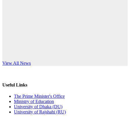
Published: 10:58pm, 19th May, 2026
anniversary
অফিস বিজ্ঞপ্তি (অস্থায়ী ছাত্রী হল)
Read More
Published: 03:48pm, 19th May, 2026
অফিস বিজ্ঞপ্তি ছুটি
Published: 03:46pm, 19th May, 2026
নিয়োগ পরীক্ষা স্থগিত বিজ্ঞপ্তি
s World Teachers’ Day
View All News
Published: 03:45pm, 17th May, 2026
অফিস বিজ্ঞপ্তি (ছাত্রী হল)
Useful Links
Published: 02:58pm, 14th May, 2026
The Prime Minister's Office
Ministry of Education
ভর্তি বিজ্ঞপ্তি (সংগীত বিভাগ)
University of Dhaka (DU)
University of Rajshahi (RU)
Published: 02:15pm, 7th May, 2026
ভর্তি বিজ্ঞপ্তি সমাজবিজ্ঞান বিভাগ ( ৩য় বর্ষ ১ম সেমি.)