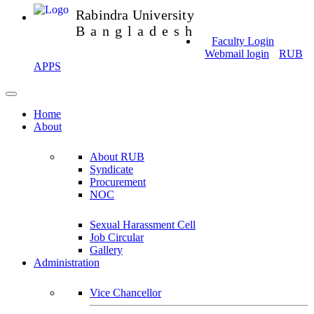
Rabindra University
Bangladesh
Faculty Login
Webmail login
RUB
APPS
Home
About
About RUB
Syndicate
Procurement
NOC
Sexual Harassment Cell
Job Circular
Gallery
Administration
Vice Chancellor