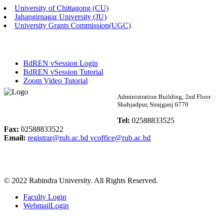
University of Chittagong (CU)
Published: 02:13pm, 7th May, 2026
Jahangirnagar University (JU)
University Grants Commission(UGC)
ম্যানেজমেন্ট বিভাগ ভর্তি বিজ্ঞপ্তি (২০২৩-২৪ শিক্ষাবর্ষ)
Published: 02:11pm, 7th May, 2026
BdREN vSession Login
ভর্তি বিজ্ঞপ্তি সমাজবিজ্ঞান বিভাগ (১ম বর্ষ ২য় সেমি.)
BdREN vSession Tutorial
Zoom Video Tutorial
Published: 02:07pm, 7th May, 2026
Rabindra University
Administration Building, 2nd Floor
Shahjadpur, Sirajganj 6770
ফরম পূরণ বিজ্ঞপ্তি, সমাজবিজ্ঞান বিভাগ (শিক্ষাবর্ষ: ২০২৩-২৪)
Bangladesh
Tel:
02588833525
Published: 03:09pm, 30th Apr, 2026
Fax:
02588833522
Email:
registrar@rub.ac.bd
vcoffice@rub.ac.bd
ছাত্রী হল (অস্থায়ী)-এ সিট বরাদ্দ সংক্রান্ত অফিস বিজ্ঞপ্তি
Published: 03:07pm, 30th Apr, 2026
© 2022 Rabindra University. All Rights Reserved.
ভর্তি বিজ্ঞপ্তি, সমাজবিজ্ঞান বিভাগ (শিক্ষাবর্ষ: 2023-24)
Faculty Login
Published: 03:05pm, 30th Apr, 2026
WebmailLogin