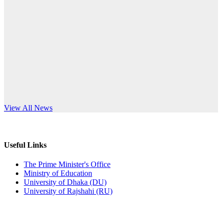
Published: 12:24pm, 8th Jun, 2026
anniversary
দরপত্র বিজ্ঞপ্তি (ছাত্রী হলের বৈদ্যুতিক সরঞ্জামাদি)
Read More
Published: 04:24pm, 21st May, 2026
প্রচারিত অসত্য ও বিভ্রান্তিকার সংবাদের প্রতিবাদ
Published: 10:58pm, 19th May, 2026
অফিস বিজ্ঞপ্তি (অস্থায়ী ছাত্রী হল)
s World Teachers’ Day
View All News
Published: 03:48pm, 19th May, 2026
অফিস বিজ্ঞপ্তি ছুটি
Useful Links
Published: 03:46pm, 19th May, 2026
The Prime Minister's Office
Ministry of Education
নিয়োগ পরীক্ষা স্থগিত বিজ্ঞপ্তি
University of Dhaka (DU)
University of Rajshahi (RU)
Published: 03:45pm, 17th May, 2026
অফিস বিজ্ঞপ্তি (ছাত্রী হল)