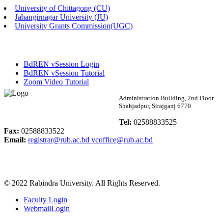
University of Chittagong (CU)
Published: 02:58pm, 14th May, 2026
Jahangirnagar University (JU)
University Grants Commission(UGC)
ভর্তি বিজ্ঞপ্তি (সংগীত বিভাগ)
Published: 02:15pm, 7th May, 2026
BdREN vSession Login
ভর্তি বিজ্ঞপ্তি সমাজবিজ্ঞান বিভাগ ( ৩য় বর্ষ ১ম সেমি.)
BdREN vSession Tutorial
Zoom Video Tutorial
Published: 02:13pm, 7th May, 2026
Rabindra University
Administration Building, 2nd Floor
Shahjadpur, Sirajganj 6770
ম্যানেজমেন্ট বিভাগ ভর্তি বিজ্ঞপ্তি (২০২৩-২৪ শিক্ষাবর্ষ)
Bangladesh
Tel:
02588833525
Published: 02:11pm, 7th May, 2026
Fax:
02588833522
Email:
registrar@rub.ac.bd
vcoffice@rub.ac.bd
ভর্তি বিজ্ঞপ্তি সমাজবিজ্ঞান বিভাগ (১ম বর্ষ ২য় সেমি.)
Published: 02:07pm, 7th May, 2026
© 2022 Rabindra University. All Rights Reserved.
ফরম পূরণ বিজ্ঞপ্তি, সমাজবিজ্ঞান বিভাগ (শিক্ষাবর্ষ: ২০২৩-২৪)
Faculty Login
Published: 03:09pm, 30th Apr, 2026
WebmailLogin