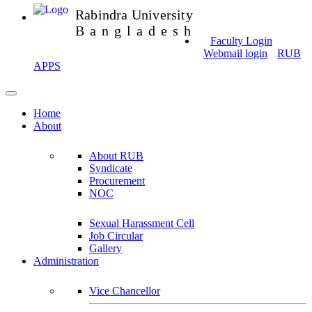
Rabindra University
Bangladesh
Faculty Login
Webmail login
RUB
APPS
Home
About
About RUB
Syndicate
Procurement
NOC
Sexual Harassment Cell
Job Circular
Gallery
Administration
Vice Chancellor