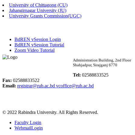
University of Chittagong (CU)
Published: 02:58pm, 14th May, 2026
Jahangirnagar University (JU)
University Grants Commission(UGC)
ভর্তি বিজ্ঞপ্তি (সংগীত বিভাগ)
Published: 02:15pm, 7th May, 2026
BdREN vSession Login
ভর্তি বিজ্ঞপ্তি সমাজবিজ্ঞান বিভাগ ( ৩য় বর্ষ ১ম সেমি.)
BdREN vSession Tutorial
Zoom Video Tutorial
Published: 02:13pm, 7th May, 2026
Rabindra University
Administration Building, 2nd Floor
Shahjadpur, Sirajganj 6770
ম্যানেজমেন্ট বিভাগ ভর্তি বিজ্ঞপ্তি (২০২৩-২৪ শিক্ষাবর্ষ)
Bangladesh
Tel:
02588833525
Published: 02:11pm, 7th May, 2026
Fax:
02588833522
Email:
registrar@rub.ac.bd
vcoffice@rub.ac.bd
ভর্তি বিজ্ঞপ্তি সমাজবিজ্ঞান বিভাগ (১ম বর্ষ ২য় সেমি.)
Published: 02:07pm, 7th May, 2026
© 2022 Rabindra University. All Rights Reserved.
ফরম পূরণ বিজ্ঞপ্তি, সমাজবিজ্ঞান বিভাগ (শিক্ষাবর্ষ: ২০২৩-২৪)
Faculty Login
Published: 03:09pm, 30th Apr, 2026
WebmailLogin