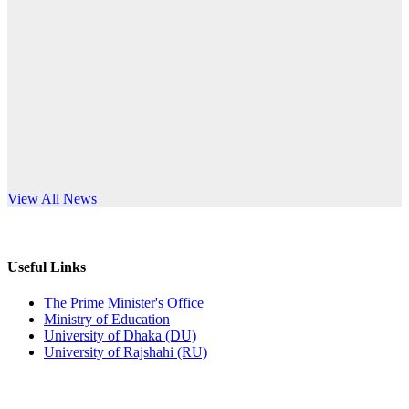
Published: 12:24pm, 8th Jun, 2026
anniversary
দরপত্র বিজ্ঞপ্তি (ছাত্রী হলের বৈদ্যুতিক সরঞ্জামাদি)
Read More
Published: 04:24pm, 21st May, 2026
প্রচারিত অসত্য ও বিভ্রান্তিকার সংবাদের প্রতিবাদ
Published: 10:58pm, 19th May, 2026
অফিস বিজ্ঞপ্তি (অস্থায়ী ছাত্রী হল)
s World Teachers’ Day
View All News
Published: 03:48pm, 19th May, 2026
অফিস বিজ্ঞপ্তি ছুটি
Useful Links
Published: 03:46pm, 19th May, 2026
The Prime Minister's Office
Ministry of Education
নিয়োগ পরীক্ষা স্থগিত বিজ্ঞপ্তি
University of Dhaka (DU)
University of Rajshahi (RU)
Published: 03:45pm, 17th May, 2026
অফিস বিজ্ঞপ্তি (ছাত্রী হল)