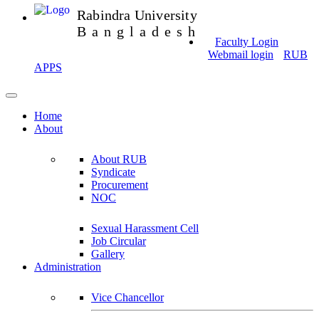
Rabindra University
Bangladesh
Faculty Login
Webmail login
RUB
APPS
Home
About
About RUB
Syndicate
Procurement
NOC
Sexual Harassment Cell
Job Circular
Gallery
Administration
Vice Chancellor