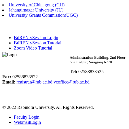
University of Chittagong (CU)
Published: 02:13pm, 7th May, 2026
Jahangirnagar University (JU)
University Grants Commission(UGC)
ম্যানেজমেন্ট বিভাগ ভর্তি বিজ্ঞপ্তি (২০২৩-২৪ শিক্ষাবর্ষ)
Published: 02:11pm, 7th May, 2026
BdREN vSession Login
ভর্তি বিজ্ঞপ্তি সমাজবিজ্ঞান বিভাগ (১ম বর্ষ ২য় সেমি.)
BdREN vSession Tutorial
Zoom Video Tutorial
Published: 02:07pm, 7th May, 2026
Rabindra University
Administration Building, 2nd Floor
Shahjadpur, Sirajganj 6770
ফরম পূরণ বিজ্ঞপ্তি, সমাজবিজ্ঞান বিভাগ (শিক্ষাবর্ষ: ২০২৩-২৪)
Bangladesh
Tel:
02588833525
Published: 03:09pm, 30th Apr, 2026
Fax:
02588833522
Email:
registrar@rub.ac.bd
vcoffice@rub.ac.bd
ছাত্রী হল (অস্থায়ী)-এ সিট বরাদ্দ সংক্রান্ত অফিস বিজ্ঞপ্তি
Published: 03:07pm, 30th Apr, 2026
© 2022 Rabindra University. All Rights Reserved.
ভর্তি বিজ্ঞপ্তি, সমাজবিজ্ঞান বিভাগ (শিক্ষাবর্ষ: 2023-24)
Faculty Login
Published: 03:05pm, 30th Apr, 2026
WebmailLogin