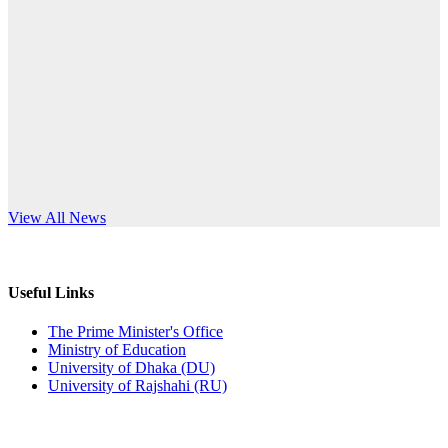
Published: 10:58pm, 19th May, 2026
anniversary
অফিস বিজ্ঞপ্তি (অস্থায়ী ছাত্রী হল)
Read More
Published: 03:48pm, 19th May, 2026
অফিস বিজ্ঞপ্তি ছুটি
Published: 03:46pm, 19th May, 2026
নিয়োগ পরীক্ষা স্থগিত বিজ্ঞপ্তি
s World Teachers’ Day
View All News
Published: 03:45pm, 17th May, 2026
অফিস বিজ্ঞপ্তি (ছাত্রী হল)
Useful Links
Published: 02:58pm, 14th May, 2026
The Prime Minister's Office
Ministry of Education
ভর্তি বিজ্ঞপ্তি (সংগীত বিভাগ)
University of Dhaka (DU)
University of Rajshahi (RU)
Published: 02:15pm, 7th May, 2026
ভর্তি বিজ্ঞপ্তি সমাজবিজ্ঞান বিভাগ ( ৩য় বর্ষ ১ম সেমি.)