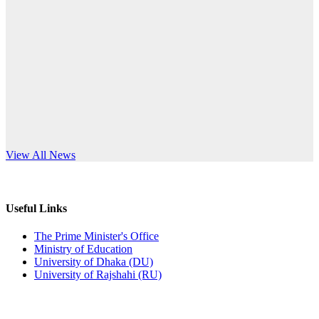
Published: 10:58pm, 19th May, 2026
anniversary
অফিস বিজ্ঞপ্তি (অস্থায়ী ছাত্রী হল)
Read More
Published: 03:48pm, 19th May, 2026
অফিস বিজ্ঞপ্তি ছুটি
Published: 03:46pm, 19th May, 2026
নিয়োগ পরীক্ষা স্থগিত বিজ্ঞপ্তি
s World Teachers’ Day
View All News
Published: 03:45pm, 17th May, 2026
অফিস বিজ্ঞপ্তি (ছাত্রী হল)
Useful Links
Published: 02:58pm, 14th May, 2026
The Prime Minister's Office
Ministry of Education
ভর্তি বিজ্ঞপ্তি (সংগীত বিভাগ)
University of Dhaka (DU)
University of Rajshahi (RU)
Published: 02:15pm, 7th May, 2026
ভর্তি বিজ্ঞপ্তি সমাজবিজ্ঞান বিভাগ ( ৩য় বর্ষ ১ম সেমি.)