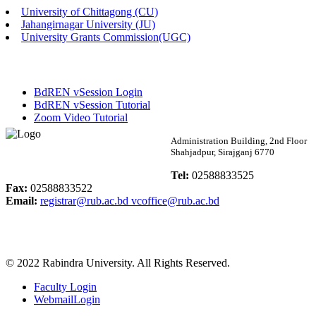
University of Chittagong (CU)
Published: 02:13pm, 7th May, 2026
Jahangirnagar University (JU)
University Grants Commission(UGC)
ম্যানেজমেন্ট বিভাগ ভর্তি বিজ্ঞপ্তি (২০২৩-২৪ শিক্ষাবর্ষ)
Published: 02:11pm, 7th May, 2026
BdREN vSession Login
ভর্তি বিজ্ঞপ্তি সমাজবিজ্ঞান বিভাগ (১ম বর্ষ ২য় সেমি.)
BdREN vSession Tutorial
Zoom Video Tutorial
Published: 02:07pm, 7th May, 2026
Rabindra University
Administration Building, 2nd Floor
Shahjadpur, Sirajganj 6770
ফরম পূরণ বিজ্ঞপ্তি, সমাজবিজ্ঞান বিভাগ (শিক্ষাবর্ষ: ২০২৩-২৪)
Bangladesh
Tel:
02588833525
Published: 03:09pm, 30th Apr, 2026
Fax:
02588833522
Email:
registrar@rub.ac.bd
vcoffice@rub.ac.bd
ছাত্রী হল (অস্থায়ী)-এ সিট বরাদ্দ সংক্রান্ত অফিস বিজ্ঞপ্তি
Published: 03:07pm, 30th Apr, 2026
© 2022 Rabindra University. All Rights Reserved.
ভর্তি বিজ্ঞপ্তি, সমাজবিজ্ঞান বিভাগ (শিক্ষাবর্ষ: 2023-24)
Faculty Login
Published: 03:05pm, 30th Apr, 2026
WebmailLogin