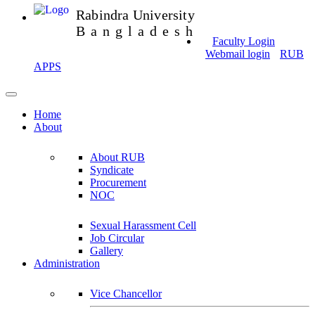
Rabindra University
Bangladesh
Faculty Login
Webmail login
RUB
APPS
Home
About
About RUB
Syndicate
Procurement
NOC
Sexual Harassment Cell
Job Circular
Gallery
Administration
Vice Chancellor