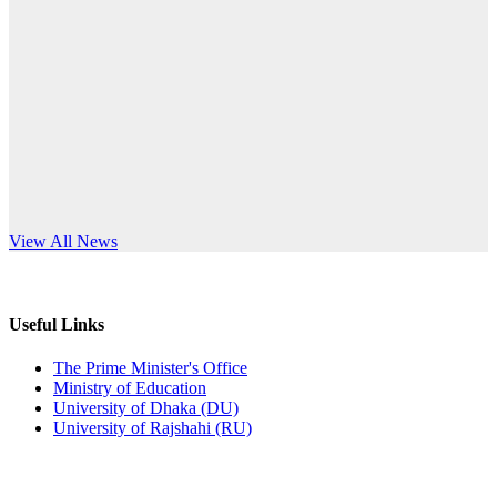
Published: 10:58pm, 19th May, 2026
anniversary
অফিস বিজ্ঞপ্তি (অস্থায়ী ছাত্রী হল)
Read More
Published: 03:48pm, 19th May, 2026
অফিস বিজ্ঞপ্তি ছুটি
Published: 03:46pm, 19th May, 2026
নিয়োগ পরীক্ষা স্থগিত বিজ্ঞপ্তি
s World Teachers’ Day
View All News
Published: 03:45pm, 17th May, 2026
অফিস বিজ্ঞপ্তি (ছাত্রী হল)
Useful Links
Published: 02:58pm, 14th May, 2026
The Prime Minister's Office
Ministry of Education
ভর্তি বিজ্ঞপ্তি (সংগীত বিভাগ)
University of Dhaka (DU)
University of Rajshahi (RU)
Published: 02:15pm, 7th May, 2026
ভর্তি বিজ্ঞপ্তি সমাজবিজ্ঞান বিভাগ ( ৩য় বর্ষ ১ম সেমি.)