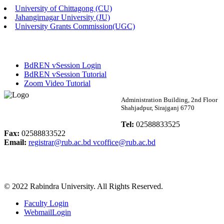
University of Chittagong (CU)
Published: 02:13pm, 7th May, 2026
Jahangirnagar University (JU)
University Grants Commission(UGC)
ম্যানেজমেন্ট বিভাগ ভর্তি বিজ্ঞপ্তি (২০২৩-২৪ শিক্ষাবর্ষ)
Published: 02:11pm, 7th May, 2026
BdREN vSession Login
ভর্তি বিজ্ঞপ্তি সমাজবিজ্ঞান বিভাগ (১ম বর্ষ ২য় সেমি.)
BdREN vSession Tutorial
Zoom Video Tutorial
Published: 02:07pm, 7th May, 2026
Rabindra University
Administration Building, 2nd Floor
Shahjadpur, Sirajganj 6770
ফরম পূরণ বিজ্ঞপ্তি, সমাজবিজ্ঞান বিভাগ (শিক্ষাবর্ষ: ২০২৩-২৪)
Bangladesh
Tel:
02588833525
Published: 03:09pm, 30th Apr, 2026
Fax:
02588833522
Email:
registrar@rub.ac.bd
vcoffice@rub.ac.bd
ছাত্রী হল (অস্থায়ী)-এ সিট বরাদ্দ সংক্রান্ত অফিস বিজ্ঞপ্তি
Published: 03:07pm, 30th Apr, 2026
© 2022 Rabindra University. All Rights Reserved.
ভর্তি বিজ্ঞপ্তি, সমাজবিজ্ঞান বিভাগ (শিক্ষাবর্ষ: 2023-24)
Faculty Login
Published: 03:05pm, 30th Apr, 2026
WebmailLogin