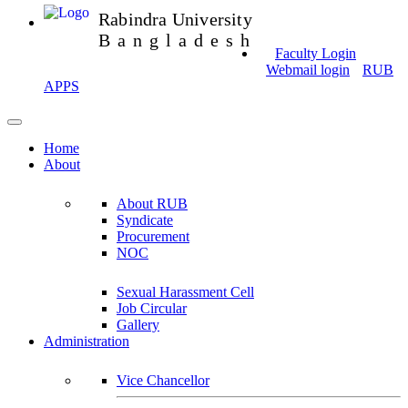
Rabindra University
Bangladesh
Faculty Login
Webmail login
RUB
APPS
Home
About
About RUB
Syndicate
Procurement
NOC
Sexual Harassment Cell
Job Circular
Gallery
Administration
Vice Chancellor