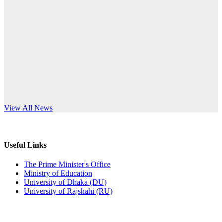
Published: 12:24pm, 8th Jun, 2026
anniversary
দরপত্র বিজ্ঞপ্তি (ছাত্রী হলের বৈদ্যুতিক সরঞ্জামাদি)
Read More
Published: 04:24pm, 21st May, 2026
প্রচারিত অসত্য ও বিভ্রান্তিকার সংবাদের প্রতিবাদ
Published: 10:58pm, 19th May, 2026
অফিস বিজ্ঞপ্তি (অস্থায়ী ছাত্রী হল)
s World Teachers’ Day
View All News
Published: 03:48pm, 19th May, 2026
অফিস বিজ্ঞপ্তি ছুটি
Useful Links
Published: 03:46pm, 19th May, 2026
The Prime Minister's Office
Ministry of Education
নিয়োগ পরীক্ষা স্থগিত বিজ্ঞপ্তি
University of Dhaka (DU)
University of Rajshahi (RU)
Published: 03:45pm, 17th May, 2026
অফিস বিজ্ঞপ্তি (ছাত্রী হল)