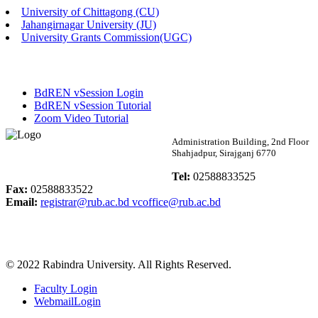
University of Chittagong (CU)
Published: 02:58pm, 14th May, 2026
Jahangirnagar University (JU)
University Grants Commission(UGC)
ভর্তি বিজ্ঞপ্তি (সংগীত বিভাগ)
Published: 02:15pm, 7th May, 2026
BdREN vSession Login
ভর্তি বিজ্ঞপ্তি সমাজবিজ্ঞান বিভাগ ( ৩য় বর্ষ ১ম সেমি.)
BdREN vSession Tutorial
Zoom Video Tutorial
Published: 02:13pm, 7th May, 2026
Rabindra University
Administration Building, 2nd Floor
Shahjadpur, Sirajganj 6770
ম্যানেজমেন্ট বিভাগ ভর্তি বিজ্ঞপ্তি (২০২৩-২৪ শিক্ষাবর্ষ)
Bangladesh
Tel:
02588833525
Published: 02:11pm, 7th May, 2026
Fax:
02588833522
Email:
registrar@rub.ac.bd
vcoffice@rub.ac.bd
ভর্তি বিজ্ঞপ্তি সমাজবিজ্ঞান বিভাগ (১ম বর্ষ ২য় সেমি.)
Published: 02:07pm, 7th May, 2026
© 2022 Rabindra University. All Rights Reserved.
ফরম পূরণ বিজ্ঞপ্তি, সমাজবিজ্ঞান বিভাগ (শিক্ষাবর্ষ: ২০২৩-২৪)
Faculty Login
Published: 03:09pm, 30th Apr, 2026
WebmailLogin