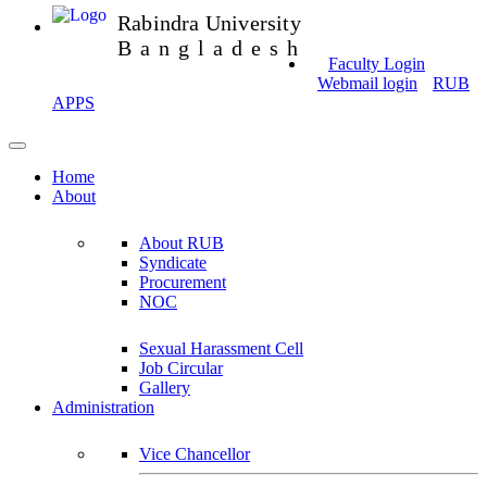
Rabindra University
Bangladesh
Faculty Login
Webmail login
RUB
APPS
Home
About
About RUB
Syndicate
Procurement
NOC
Sexual Harassment Cell
Job Circular
Gallery
Administration
Vice Chancellor