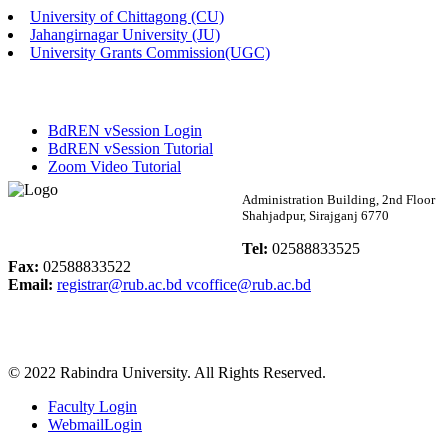
University of Chittagong (CU)
Published: 02:58pm, 14th May, 2026
Jahangirnagar University (JU)
University Grants Commission(UGC)
ভর্তি বিজ্ঞপ্তি (সংগীত বিভাগ)
Published: 02:15pm, 7th May, 2026
BdREN vSession Login
ভর্তি বিজ্ঞপ্তি সমাজবিজ্ঞান বিভাগ ( ৩য় বর্ষ ১ম সেমি.)
BdREN vSession Tutorial
Zoom Video Tutorial
Published: 02:13pm, 7th May, 2026
Rabindra University
Administration Building, 2nd Floor
Shahjadpur, Sirajganj 6770
ম্যানেজমেন্ট বিভাগ ভর্তি বিজ্ঞপ্তি (২০২৩-২৪ শিক্ষাবর্ষ)
Bangladesh
Tel:
02588833525
Published: 02:11pm, 7th May, 2026
Fax:
02588833522
Email:
registrar@rub.ac.bd
vcoffice@rub.ac.bd
ভর্তি বিজ্ঞপ্তি সমাজবিজ্ঞান বিভাগ (১ম বর্ষ ২য় সেমি.)
Published: 02:07pm, 7th May, 2026
© 2022 Rabindra University. All Rights Reserved.
ফরম পূরণ বিজ্ঞপ্তি, সমাজবিজ্ঞান বিভাগ (শিক্ষাবর্ষ: ২০২৩-২৪)
Faculty Login
Published: 03:09pm, 30th Apr, 2026
WebmailLogin