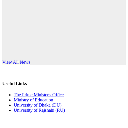
Published: 12:24pm, 8th Jun, 2026
anniversary
দরপত্র বিজ্ঞপ্তি (ছাত্রী হলের বৈদ্যুতিক সরঞ্জামাদি)
Read More
Published: 04:24pm, 21st May, 2026
প্রচারিত অসত্য ও বিভ্রান্তিকার সংবাদের প্রতিবাদ
Published: 10:58pm, 19th May, 2026
অফিস বিজ্ঞপ্তি (অস্থায়ী ছাত্রী হল)
s World Teachers’ Day
View All News
Published: 03:48pm, 19th May, 2026
অফিস বিজ্ঞপ্তি ছুটি
Useful Links
Published: 03:46pm, 19th May, 2026
The Prime Minister's Office
Ministry of Education
নিয়োগ পরীক্ষা স্থগিত বিজ্ঞপ্তি
University of Dhaka (DU)
University of Rajshahi (RU)
Published: 03:45pm, 17th May, 2026
অফিস বিজ্ঞপ্তি (ছাত্রী হল)