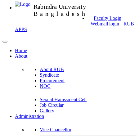
Rabindra University
Bangladesh
Faculty Login
Webmail login
RUB
APPS
Home
About
About RUB
Syndicate
Procurement
NOC
Sexual Harassment Cell
Job Circular
Gallery
Administration
Vice Chancellor