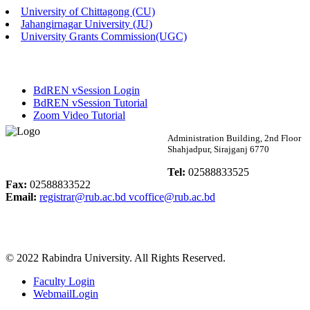
University of Chittagong (CU)
Published: 02:13pm, 7th May, 2026
Jahangirnagar University (JU)
University Grants Commission(UGC)
ম্যানেজমেন্ট বিভাগ ভর্তি বিজ্ঞপ্তি (২০২৩-২৪ শিক্ষাবর্ষ)
Published: 02:11pm, 7th May, 2026
BdREN vSession Login
ভর্তি বিজ্ঞপ্তি সমাজবিজ্ঞান বিভাগ (১ম বর্ষ ২য় সেমি.)
BdREN vSession Tutorial
Zoom Video Tutorial
Published: 02:07pm, 7th May, 2026
Rabindra University
Administration Building, 2nd Floor
Shahjadpur, Sirajganj 6770
ফরম পূরণ বিজ্ঞপ্তি, সমাজবিজ্ঞান বিভাগ (শিক্ষাবর্ষ: ২০২৩-২৪)
Bangladesh
Tel:
02588833525
Published: 03:09pm, 30th Apr, 2026
Fax:
02588833522
Email:
registrar@rub.ac.bd
vcoffice@rub.ac.bd
ছাত্রী হল (অস্থায়ী)-এ সিট বরাদ্দ সংক্রান্ত অফিস বিজ্ঞপ্তি
Published: 03:07pm, 30th Apr, 2026
© 2022 Rabindra University. All Rights Reserved.
ভর্তি বিজ্ঞপ্তি, সমাজবিজ্ঞান বিভাগ (শিক্ষাবর্ষ: 2023-24)
Faculty Login
Published: 03:05pm, 30th Apr, 2026
WebmailLogin