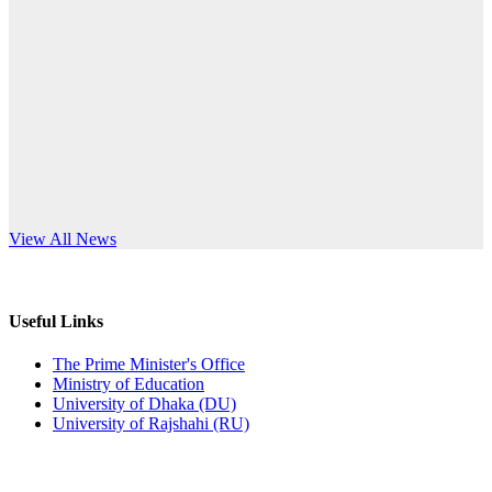
Published: 10:58pm, 19th May, 2026
anniversary
অফিস বিজ্ঞপ্তি (অস্থায়ী ছাত্রী হল)
Read More
Published: 03:48pm, 19th May, 2026
অফিস বিজ্ঞপ্তি ছুটি
Published: 03:46pm, 19th May, 2026
নিয়োগ পরীক্ষা স্থগিত বিজ্ঞপ্তি
s World Teachers’ Day
View All News
Published: 03:45pm, 17th May, 2026
অফিস বিজ্ঞপ্তি (ছাত্রী হল)
Useful Links
Published: 02:58pm, 14th May, 2026
The Prime Minister's Office
Ministry of Education
ভর্তি বিজ্ঞপ্তি (সংগীত বিভাগ)
University of Dhaka (DU)
University of Rajshahi (RU)
Published: 02:15pm, 7th May, 2026
ভর্তি বিজ্ঞপ্তি সমাজবিজ্ঞান বিভাগ ( ৩য় বর্ষ ১ম সেমি.)