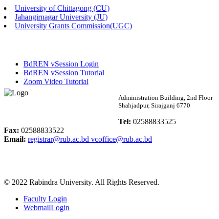
University of Chittagong (CU)
Published: 02:13pm, 7th May, 2026
Jahangirnagar University (JU)
University Grants Commission(UGC)
ম্যানেজমেন্ট বিভাগ ভর্তি বিজ্ঞপ্তি (২০২৩-২৪ শিক্ষাবর্ষ)
Published: 02:11pm, 7th May, 2026
BdREN vSession Login
ভর্তি বিজ্ঞপ্তি সমাজবিজ্ঞান বিভাগ (১ম বর্ষ ২য় সেমি.)
BdREN vSession Tutorial
Zoom Video Tutorial
Published: 02:07pm, 7th May, 2026
Rabindra University
Administration Building, 2nd Floor
Shahjadpur, Sirajganj 6770
ফরম পূরণ বিজ্ঞপ্তি, সমাজবিজ্ঞান বিভাগ (শিক্ষাবর্ষ: ২০২৩-২৪)
Bangladesh
Tel:
02588833525
Published: 03:09pm, 30th Apr, 2026
Fax:
02588833522
Email:
registrar@rub.ac.bd
vcoffice@rub.ac.bd
ছাত্রী হল (অস্থায়ী)-এ সিট বরাদ্দ সংক্রান্ত অফিস বিজ্ঞপ্তি
Published: 03:07pm, 30th Apr, 2026
© 2022 Rabindra University. All Rights Reserved.
ভর্তি বিজ্ঞপ্তি, সমাজবিজ্ঞান বিভাগ (শিক্ষাবর্ষ: 2023-24)
Faculty Login
Published: 03:05pm, 30th Apr, 2026
WebmailLogin