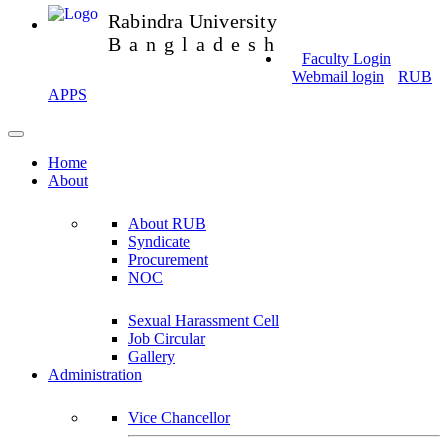
Rabindra University
Bangladesh
Faculty Login
Webmail login
RUB
APPS
Home
About
About RUB
Syndicate
Procurement
NOC
Sexual Harassment Cell
Job Circular
Gallery
Administration
Vice Chancellor