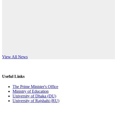
Published: 10:58pm, 19th May, 2026
anniversary
অফিস বিজ্ঞপ্তি (অস্থায়ী ছাত্রী হল)
Read More
Published: 03:48pm, 19th May, 2026
অফিস বিজ্ঞপ্তি ছুটি
Published: 03:46pm, 19th May, 2026
নিয়োগ পরীক্ষা স্থগিত বিজ্ঞপ্তি
s World Teachers’ Day
View All News
Published: 03:45pm, 17th May, 2026
অফিস বিজ্ঞপ্তি (ছাত্রী হল)
Useful Links
Published: 02:58pm, 14th May, 2026
The Prime Minister's Office
Ministry of Education
ভর্তি বিজ্ঞপ্তি (সংগীত বিভাগ)
University of Dhaka (DU)
University of Rajshahi (RU)
Published: 02:15pm, 7th May, 2026
ভর্তি বিজ্ঞপ্তি সমাজবিজ্ঞান বিভাগ ( ৩য় বর্ষ ১ম সেমি.)