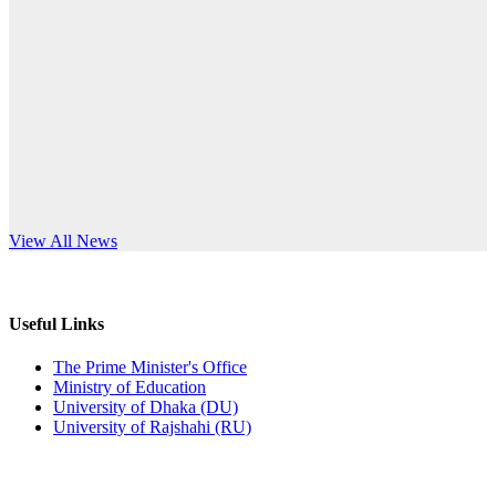
Published: 12:24pm, 8th Jun, 2026
anniversary
দরপত্র বিজ্ঞপ্তি (ছাত্রী হলের বৈদ্যুতিক সরঞ্জামাদি)
Read More
Published: 04:24pm, 21st May, 2026
প্রচারিত অসত্য ও বিভ্রান্তিকার সংবাদের প্রতিবাদ
Published: 10:58pm, 19th May, 2026
অফিস বিজ্ঞপ্তি (অস্থায়ী ছাত্রী হল)
s World Teachers’ Day
View All News
Published: 03:48pm, 19th May, 2026
অফিস বিজ্ঞপ্তি ছুটি
Useful Links
Published: 03:46pm, 19th May, 2026
The Prime Minister's Office
Ministry of Education
নিয়োগ পরীক্ষা স্থগিত বিজ্ঞপ্তি
University of Dhaka (DU)
University of Rajshahi (RU)
Published: 03:45pm, 17th May, 2026
অফিস বিজ্ঞপ্তি (ছাত্রী হল)