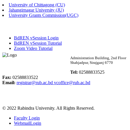
University of Chittagong (CU)
Published: 02:58pm, 14th May, 2026
Jahangirnagar University (JU)
University Grants Commission(UGC)
ভর্তি বিজ্ঞপ্তি (সংগীত বিভাগ)
Published: 02:15pm, 7th May, 2026
BdREN vSession Login
ভর্তি বিজ্ঞপ্তি সমাজবিজ্ঞান বিভাগ ( ৩য় বর্ষ ১ম সেমি.)
BdREN vSession Tutorial
Zoom Video Tutorial
Published: 02:13pm, 7th May, 2026
Rabindra University
Administration Building, 2nd Floor
Shahjadpur, Sirajganj 6770
ম্যানেজমেন্ট বিভাগ ভর্তি বিজ্ঞপ্তি (২০২৩-২৪ শিক্ষাবর্ষ)
Bangladesh
Tel:
02588833525
Published: 02:11pm, 7th May, 2026
Fax:
02588833522
Email:
registrar@rub.ac.bd
vcoffice@rub.ac.bd
ভর্তি বিজ্ঞপ্তি সমাজবিজ্ঞান বিভাগ (১ম বর্ষ ২য় সেমি.)
Published: 02:07pm, 7th May, 2026
© 2022 Rabindra University. All Rights Reserved.
ফরম পূরণ বিজ্ঞপ্তি, সমাজবিজ্ঞান বিভাগ (শিক্ষাবর্ষ: ২০২৩-২৪)
Faculty Login
Published: 03:09pm, 30th Apr, 2026
WebmailLogin