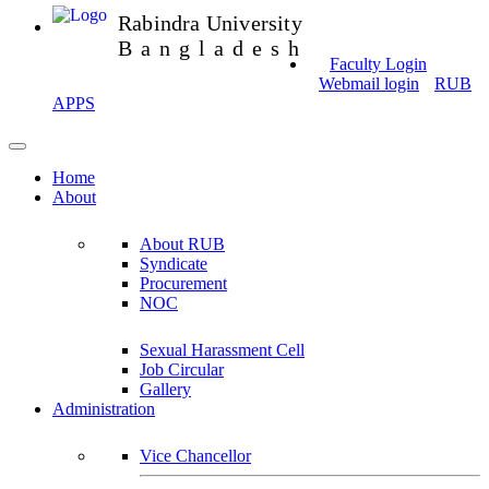
Rabindra University
Bangladesh
Faculty Login
Webmail login
RUB
APPS
Home
About
About RUB
Syndicate
Procurement
NOC
Sexual Harassment Cell
Job Circular
Gallery
Administration
Vice Chancellor