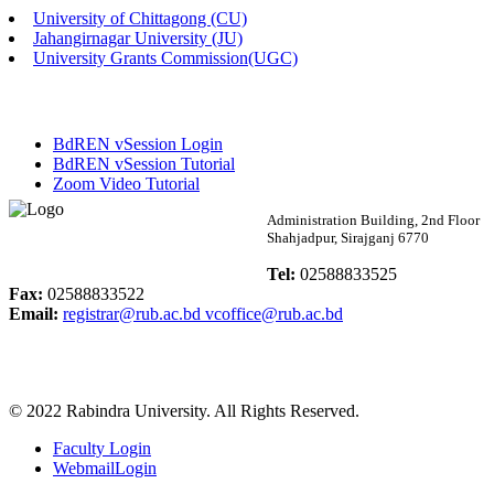
University of Chittagong (CU)
Published: 02:13pm, 7th May, 2026
Jahangirnagar University (JU)
University Grants Commission(UGC)
ম্যানেজমেন্ট বিভাগ ভর্তি বিজ্ঞপ্তি (২০২৩-২৪ শিক্ষাবর্ষ)
Published: 02:11pm, 7th May, 2026
BdREN vSession Login
ভর্তি বিজ্ঞপ্তি সমাজবিজ্ঞান বিভাগ (১ম বর্ষ ২য় সেমি.)
BdREN vSession Tutorial
Zoom Video Tutorial
Published: 02:07pm, 7th May, 2026
Rabindra University
Administration Building, 2nd Floor
Shahjadpur, Sirajganj 6770
ফরম পূরণ বিজ্ঞপ্তি, সমাজবিজ্ঞান বিভাগ (শিক্ষাবর্ষ: ২০২৩-২৪)
Bangladesh
Tel:
02588833525
Published: 03:09pm, 30th Apr, 2026
Fax:
02588833522
Email:
registrar@rub.ac.bd
vcoffice@rub.ac.bd
ছাত্রী হল (অস্থায়ী)-এ সিট বরাদ্দ সংক্রান্ত অফিস বিজ্ঞপ্তি
Published: 03:07pm, 30th Apr, 2026
© 2022 Rabindra University. All Rights Reserved.
ভর্তি বিজ্ঞপ্তি, সমাজবিজ্ঞান বিভাগ (শিক্ষাবর্ষ: 2023-24)
Faculty Login
Published: 03:05pm, 30th Apr, 2026
WebmailLogin