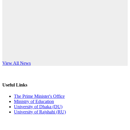
Published: 10:58pm, 19th May, 2026
anniversary
অফিস বিজ্ঞপ্তি (অস্থায়ী ছাত্রী হল)
Read More
Published: 03:48pm, 19th May, 2026
অফিস বিজ্ঞপ্তি ছুটি
Published: 03:46pm, 19th May, 2026
নিয়োগ পরীক্ষা স্থগিত বিজ্ঞপ্তি
s World Teachers’ Day
View All News
Published: 03:45pm, 17th May, 2026
অফিস বিজ্ঞপ্তি (ছাত্রী হল)
Useful Links
Published: 02:58pm, 14th May, 2026
The Prime Minister's Office
Ministry of Education
ভর্তি বিজ্ঞপ্তি (সংগীত বিভাগ)
University of Dhaka (DU)
University of Rajshahi (RU)
Published: 02:15pm, 7th May, 2026
ভর্তি বিজ্ঞপ্তি সমাজবিজ্ঞান বিভাগ ( ৩য় বর্ষ ১ম সেমি.)