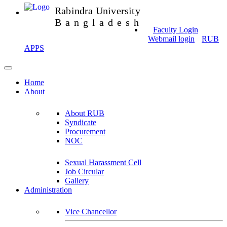
Rabindra University
Bangladesh
Faculty Login
Webmail login
RUB
APPS
Home
About
About RUB
Syndicate
Procurement
NOC
Sexual Harassment Cell
Job Circular
Gallery
Administration
Vice Chancellor