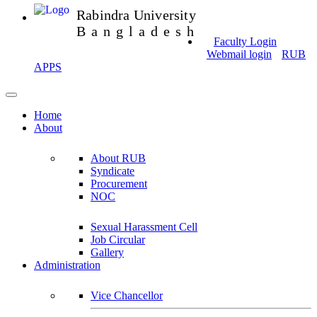
Rabindra University
Bangladesh
Faculty Login
Webmail login
RUB
APPS
Home
About
About RUB
Syndicate
Procurement
NOC
Sexual Harassment Cell
Job Circular
Gallery
Administration
Vice Chancellor