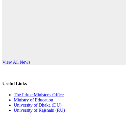
Published: 12:35pm, 7th Jul, 2026
anniversary
ভর্তি বিজ্ঞপ্তি
Read More
Published: 03:44pm, 5th Jul, 2026
নিয়োগ পরীক্ষা স্থগিত (বাবুর্চি)
Published: 07:04pm, 8th Jun, 2026
নিয়োগ পরীক্ষা স্থগিত বিজ্ঞপ্তি
s World Teachers’ Day
View All News
Published: 12:24pm, 8th Jun, 2026
দরপত্র বিজ্ঞপ্তি (ছাত্রী হলের বৈদ্যুতিক সরঞ্জামাদি)
Useful Links
Published: 04:24pm, 21st May, 2026
The Prime Minister's Office
Ministry of Education
প্রচারিত অসত্য ও বিভ্রান্তিকার সংবাদের প্রতিবাদ
University of Dhaka (DU)
University of Rajshahi (RU)
Published: 10:58pm, 19th May, 2026
অফিস বিজ্ঞপ্তি (অস্থায়ী ছাত্রী হল)