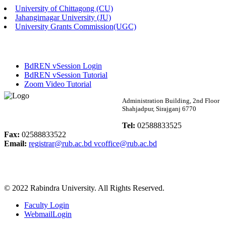
University of Chittagong (CU)
Published: 03:48pm, 19th May, 2026
Jahangirnagar University (JU)
University Grants Commission(UGC)
অফিস বিজ্ঞপ্তি ছুটি
Published: 03:46pm, 19th May, 2026
BdREN vSession Login
নিয়োগ পরীক্ষা স্থগিত বিজ্ঞপ্তি
BdREN vSession Tutorial
Zoom Video Tutorial
Published: 03:45pm, 17th May, 2026
Rabindra University
Administration Building, 2nd Floor
Shahjadpur, Sirajganj 6770
অফিস বিজ্ঞপ্তি (ছাত্রী হল)
Bangladesh
Tel:
02588833525
Published: 02:58pm, 14th May, 2026
Fax:
02588833522
Email:
registrar@rub.ac.bd
vcoffice@rub.ac.bd
ভর্তি বিজ্ঞপ্তি (সংগীত বিভাগ)
Published: 02:15pm, 7th May, 2026
© 2022 Rabindra University. All Rights Reserved.
ভর্তি বিজ্ঞপ্তি সমাজবিজ্ঞান বিভাগ ( ৩য় বর্ষ ১ম সেমি.)
Faculty Login
Published: 02:13pm, 7th May, 2026
WebmailLogin