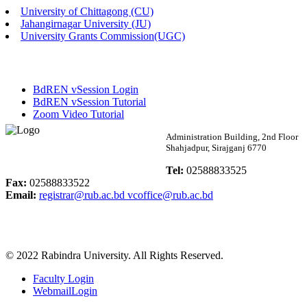
University of Chittagong (CU)
Published: 02:13pm, 7th May, 2026
Jahangirnagar University (JU)
University Grants Commission(UGC)
ম্যানেজমেন্ট বিভাগ ভর্তি বিজ্ঞপ্তি (২০২৩-২৪ শিক্ষাবর্ষ)
Published: 02:11pm, 7th May, 2026
BdREN vSession Login
ভর্তি বিজ্ঞপ্তি সমাজবিজ্ঞান বিভাগ (১ম বর্ষ ২য় সেমি.)
BdREN vSession Tutorial
Zoom Video Tutorial
Published: 02:07pm, 7th May, 2026
Rabindra University
Administration Building, 2nd Floor
Shahjadpur, Sirajganj 6770
ফরম পূরণ বিজ্ঞপ্তি, সমাজবিজ্ঞান বিভাগ (শিক্ষাবর্ষ: ২০২৩-২৪)
Bangladesh
Tel:
02588833525
Published: 03:09pm, 30th Apr, 2026
Fax:
02588833522
Email:
registrar@rub.ac.bd
vcoffice@rub.ac.bd
ছাত্রী হল (অস্থায়ী)-এ সিট বরাদ্দ সংক্রান্ত অফিস বিজ্ঞপ্তি
Published: 03:07pm, 30th Apr, 2026
© 2022 Rabindra University. All Rights Reserved.
ভর্তি বিজ্ঞপ্তি, সমাজবিজ্ঞান বিভাগ (শিক্ষাবর্ষ: 2023-24)
Faculty Login
Published: 03:05pm, 30th Apr, 2026
WebmailLogin