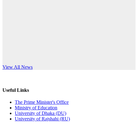
Published: 10:58pm, 19th May, 2026
anniversary
অফিস বিজ্ঞপ্তি (অস্থায়ী ছাত্রী হল)
Read More
Published: 03:48pm, 19th May, 2026
অফিস বিজ্ঞপ্তি ছুটি
Published: 03:46pm, 19th May, 2026
নিয়োগ পরীক্ষা স্থগিত বিজ্ঞপ্তি
s World Teachers’ Day
View All News
Published: 03:45pm, 17th May, 2026
অফিস বিজ্ঞপ্তি (ছাত্রী হল)
Useful Links
Published: 02:58pm, 14th May, 2026
The Prime Minister's Office
Ministry of Education
ভর্তি বিজ্ঞপ্তি (সংগীত বিভাগ)
University of Dhaka (DU)
University of Rajshahi (RU)
Published: 02:15pm, 7th May, 2026
ভর্তি বিজ্ঞপ্তি সমাজবিজ্ঞান বিভাগ ( ৩য় বর্ষ ১ম সেমি.)