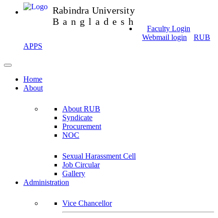
Rabindra University
Bangladesh
Faculty Login
Webmail login
RUB
APPS
Home
About
About RUB
Syndicate
Procurement
NOC
Sexual Harassment Cell
Job Circular
Gallery
Administration
Vice Chancellor