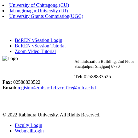
University of Chittagong (CU)
Published: 02:58pm, 14th May, 2026
Jahangirnagar University (JU)
University Grants Commission(UGC)
ভর্তি বিজ্ঞপ্তি (সংগীত বিভাগ)
Published: 02:15pm, 7th May, 2026
BdREN vSession Login
ভর্তি বিজ্ঞপ্তি সমাজবিজ্ঞান বিভাগ ( ৩য় বর্ষ ১ম সেমি.)
BdREN vSession Tutorial
Zoom Video Tutorial
Published: 02:13pm, 7th May, 2026
Rabindra University
Administration Building, 2nd Floor
Shahjadpur, Sirajganj 6770
ম্যানেজমেন্ট বিভাগ ভর্তি বিজ্ঞপ্তি (২০২৩-২৪ শিক্ষাবর্ষ)
Bangladesh
Tel:
02588833525
Published: 02:11pm, 7th May, 2026
Fax:
02588833522
Email:
registrar@rub.ac.bd
vcoffice@rub.ac.bd
ভর্তি বিজ্ঞপ্তি সমাজবিজ্ঞান বিভাগ (১ম বর্ষ ২য় সেমি.)
Published: 02:07pm, 7th May, 2026
© 2022 Rabindra University. All Rights Reserved.
ফরম পূরণ বিজ্ঞপ্তি, সমাজবিজ্ঞান বিভাগ (শিক্ষাবর্ষ: ২০২৩-২৪)
Faculty Login
Published: 03:09pm, 30th Apr, 2026
WebmailLogin