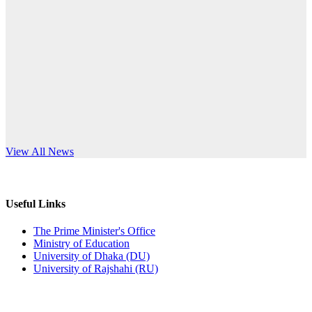
Published: 12:24pm, 8th Jun, 2026
anniversary
দরপত্র বিজ্ঞপ্তি (ছাত্রী হলের বৈদ্যুতিক সরঞ্জামাদি)
Read More
Published: 04:24pm, 21st May, 2026
প্রচারিত অসত্য ও বিভ্রান্তিকার সংবাদের প্রতিবাদ
Published: 10:58pm, 19th May, 2026
অফিস বিজ্ঞপ্তি (অস্থায়ী ছাত্রী হল)
s World Teachers’ Day
View All News
Published: 03:48pm, 19th May, 2026
অফিস বিজ্ঞপ্তি ছুটি
Useful Links
Published: 03:46pm, 19th May, 2026
The Prime Minister's Office
Ministry of Education
নিয়োগ পরীক্ষা স্থগিত বিজ্ঞপ্তি
University of Dhaka (DU)
University of Rajshahi (RU)
Published: 03:45pm, 17th May, 2026
অফিস বিজ্ঞপ্তি (ছাত্রী হল)