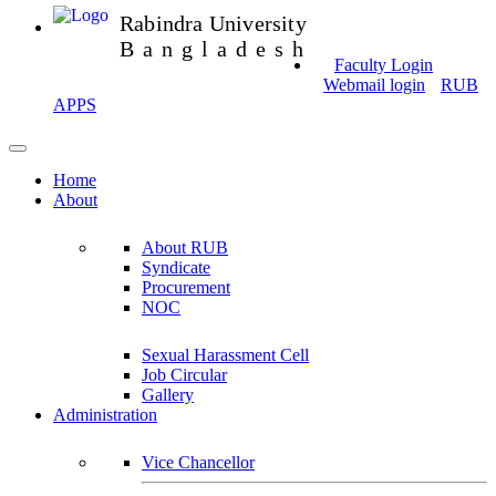
Rabindra University
Bangladesh
Faculty Login
Webmail login
RUB
APPS
Home
About
About RUB
Syndicate
Procurement
NOC
Sexual Harassment Cell
Job Circular
Gallery
Administration
Vice Chancellor