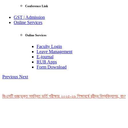
Conference Link
GST | Admission
Online Services
Online Services
Faculty Login
Leave Management
E-journal
RUB Apps
Form Download
Previous
Next
িএসটি গুচ্ছভুক্ত সমন্বিত ভর্তি পরীক্ষায় ২০২৫-২৬ শিক্ষাবর্ষে রবীন্দ্র বিশ্ববিদ্যালয়, বাংলা
View Profile
Professor Tahmina Akhtar