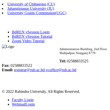
University of Chittagong (CU)
Published: 02:58pm, 14th May, 2026
Jahangirnagar University (JU)
University Grants Commission(UGC)
ভর্তি বিজ্ঞপ্তি (সংগীত বিভাগ)
Published: 02:15pm, 7th May, 2026
BdREN vSession Login
ভর্তি বিজ্ঞপ্তি সমাজবিজ্ঞান বিভাগ ( ৩য় বর্ষ ১ম সেমি.)
BdREN vSession Tutorial
Zoom Video Tutorial
Published: 02:13pm, 7th May, 2026
Rabindra University
Administration Building, 2nd Floor
Shahjadpur, Sirajganj 6770
ম্যানেজমেন্ট বিভাগ ভর্তি বিজ্ঞপ্তি (২০২৩-২৪ শিক্ষাবর্ষ)
Bangladesh
Tel:
02588833525
Published: 02:11pm, 7th May, 2026
Fax:
02588833522
Email:
registrar@rub.ac.bd
vcoffice@rub.ac.bd
ভর্তি বিজ্ঞপ্তি সমাজবিজ্ঞান বিভাগ (১ম বর্ষ ২য় সেমি.)
Published: 02:07pm, 7th May, 2026
© 2022 Rabindra University. All Rights Reserved.
ফরম পূরণ বিজ্ঞপ্তি, সমাজবিজ্ঞান বিভাগ (শিক্ষাবর্ষ: ২০২৩-২৪)
Faculty Login
Published: 03:09pm, 30th Apr, 2026
WebmailLogin