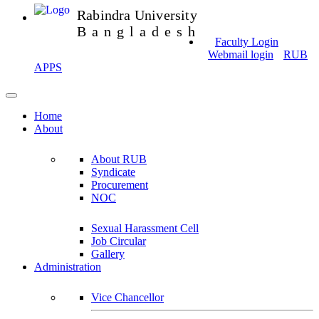
Rabindra University
Bangladesh
Faculty Login
Webmail login
RUB
APPS
Home
About
About RUB
Syndicate
Procurement
NOC
Sexual Harassment Cell
Job Circular
Gallery
Administration
Vice Chancellor