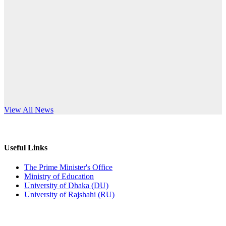
Published: 12:24pm, 8th Jun, 2026
anniversary
দরপত্র বিজ্ঞপ্তি (ছাত্রী হলের বৈদ্যুতিক সরঞ্জামাদি)
Read More
Published: 04:24pm, 21st May, 2026
প্রচারিত অসত্য ও বিভ্রান্তিকার সংবাদের প্রতিবাদ
Published: 10:58pm, 19th May, 2026
অফিস বিজ্ঞপ্তি (অস্থায়ী ছাত্রী হল)
s World Teachers’ Day
View All News
Published: 03:48pm, 19th May, 2026
অফিস বিজ্ঞপ্তি ছুটি
Useful Links
Published: 03:46pm, 19th May, 2026
The Prime Minister's Office
Ministry of Education
নিয়োগ পরীক্ষা স্থগিত বিজ্ঞপ্তি
University of Dhaka (DU)
University of Rajshahi (RU)
Published: 03:45pm, 17th May, 2026
অফিস বিজ্ঞপ্তি (ছাত্রী হল)