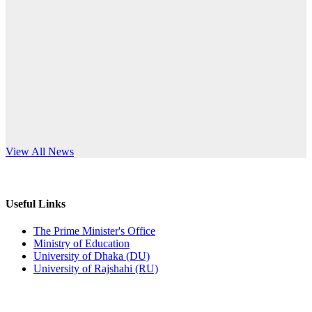
Published: 12:35pm, 7th Jul, 2026
anniversary
ভর্তি বিজ্ঞপ্তি
Read More
Published: 03:44pm, 5th Jul, 2026
নিয়োগ পরীক্ষা স্থগিত (বাবুর্চি)
Published: 07:04pm, 8th Jun, 2026
নিয়োগ পরীক্ষা স্থগিত বিজ্ঞপ্তি
s World Teachers’ Day
View All News
Published: 12:24pm, 8th Jun, 2026
দরপত্র বিজ্ঞপ্তি (ছাত্রী হলের বৈদ্যুতিক সরঞ্জামাদি)
Useful Links
Published: 04:24pm, 21st May, 2026
The Prime Minister's Office
Ministry of Education
প্রচারিত অসত্য ও বিভ্রান্তিকার সংবাদের প্রতিবাদ
University of Dhaka (DU)
University of Rajshahi (RU)
Published: 10:58pm, 19th May, 2026
অফিস বিজ্ঞপ্তি (অস্থায়ী ছাত্রী হল)