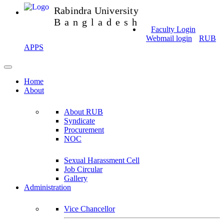
Rabindra University
Bangladesh
Faculty Login
Webmail login
RUB
APPS
Home
About
About RUB
Syndicate
Procurement
NOC
Sexual Harassment Cell
Job Circular
Gallery
Administration
Vice Chancellor