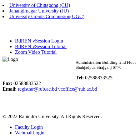
University of Chittagong (CU)
Published: 03:48pm, 19th May, 2026
Jahangirnagar University (JU)
University Grants Commission(UGC)
অফিস বিজ্ঞপ্তি ছুটি
Published: 03:46pm, 19th May, 2026
BdREN vSession Login
নিয়োগ পরীক্ষা স্থগিত বিজ্ঞপ্তি
BdREN vSession Tutorial
Zoom Video Tutorial
Published: 03:45pm, 17th May, 2026
Rabindra University
Administration Building, 2nd Floor
Shahjadpur, Sirajganj 6770
অফিস বিজ্ঞপ্তি (ছাত্রী হল)
Bangladesh
Tel:
02588833525
Published: 02:58pm, 14th May, 2026
Fax:
02588833522
Email:
registrar@rub.ac.bd
vcoffice@rub.ac.bd
ভর্তি বিজ্ঞপ্তি (সংগীত বিভাগ)
Published: 02:15pm, 7th May, 2026
© 2022 Rabindra University. All Rights Reserved.
ভর্তি বিজ্ঞপ্তি সমাজবিজ্ঞান বিভাগ ( ৩য় বর্ষ ১ম সেমি.)
Faculty Login
Published: 02:13pm, 7th May, 2026
WebmailLogin