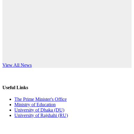
Published: 03:44pm, 5th Jul, 2026
anniversary
নিয়োগ পরীক্ষা স্থগিত (বাবুর্চি)
Read More
Published: 07:04pm, 8th Jun, 2026
নিয়োগ পরীক্ষা স্থগিত বিজ্ঞপ্তি
Published: 12:24pm, 8th Jun, 2026
দরপত্র বিজ্ঞপ্তি (ছাত্রী হলের বৈদ্যুতিক সরঞ্জামাদি)
s World Teachers’ Day
View All News
Published: 04:24pm, 21st May, 2026
প্রচারিত অসত্য ও বিভ্রান্তিকার সংবাদের প্রতিবাদ
Useful Links
Published: 10:58pm, 19th May, 2026
The Prime Minister's Office
Ministry of Education
অফিস বিজ্ঞপ্তি (অস্থায়ী ছাত্রী হল)
University of Dhaka (DU)
University of Rajshahi (RU)
Published: 03:48pm, 19th May, 2026
অফিস বিজ্ঞপ্তি ছুটি