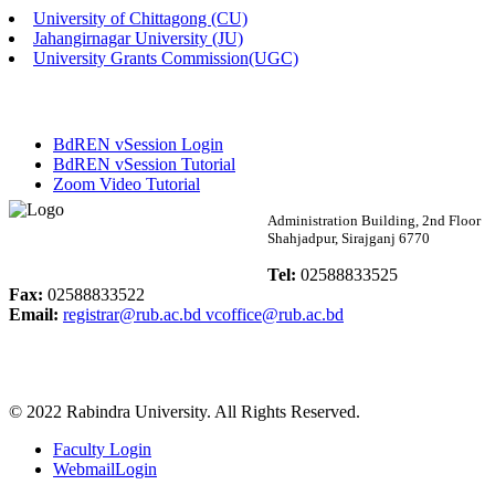
University of Chittagong (CU)
Published: 03:46pm, 19th May, 2026
Jahangirnagar University (JU)
University Grants Commission(UGC)
নিয়োগ পরীক্ষা স্থগিত বিজ্ঞপ্তি
Published: 03:45pm, 17th May, 2026
BdREN vSession Login
অফিস বিজ্ঞপ্তি (ছাত্রী হল)
BdREN vSession Tutorial
Zoom Video Tutorial
Published: 02:58pm, 14th May, 2026
Rabindra University
Administration Building, 2nd Floor
Shahjadpur, Sirajganj 6770
ভর্তি বিজ্ঞপ্তি (সংগীত বিভাগ)
Bangladesh
Tel:
02588833525
Published: 02:15pm, 7th May, 2026
Fax:
02588833522
Email:
registrar@rub.ac.bd
vcoffice@rub.ac.bd
ভর্তি বিজ্ঞপ্তি সমাজবিজ্ঞান বিভাগ ( ৩য় বর্ষ ১ম সেমি.)
Published: 02:13pm, 7th May, 2026
© 2022 Rabindra University. All Rights Reserved.
ম্যানেজমেন্ট বিভাগ ভর্তি বিজ্ঞপ্তি (২০২৩-২৪ শিক্ষাবর্ষ)
Faculty Login
Published: 02:11pm, 7th May, 2026
WebmailLogin