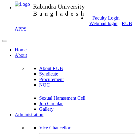
Rabindra University
Bangladesh
Faculty Login
Webmail login
RUB
APPS
Home
About
About RUB
Syndicate
Procurement
NOC
Sexual Harassment Cell
Job Circular
Gallery
Administration
Vice Chancellor