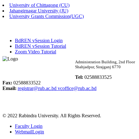
University of Chittagong (CU)
Published: 03:46pm, 19th May, 2026
Jahangirnagar University (JU)
University Grants Commission(UGC)
নিয়োগ পরীক্ষা স্থগিত বিজ্ঞপ্তি
Published: 03:45pm, 17th May, 2026
BdREN vSession Login
অফিস বিজ্ঞপ্তি (ছাত্রী হল)
BdREN vSession Tutorial
Zoom Video Tutorial
Published: 02:58pm, 14th May, 2026
Rabindra University
Administration Building, 2nd Floor
Shahjadpur, Sirajganj 6770
ভর্তি বিজ্ঞপ্তি (সংগীত বিভাগ)
Bangladesh
Tel:
02588833525
Published: 02:15pm, 7th May, 2026
Fax:
02588833522
Email:
registrar@rub.ac.bd
vcoffice@rub.ac.bd
ভর্তি বিজ্ঞপ্তি সমাজবিজ্ঞান বিভাগ ( ৩য় বর্ষ ১ম সেমি.)
Published: 02:13pm, 7th May, 2026
© 2022 Rabindra University. All Rights Reserved.
ম্যানেজমেন্ট বিভাগ ভর্তি বিজ্ঞপ্তি (২০২৩-২৪ শিক্ষাবর্ষ)
Faculty Login
Published: 02:11pm, 7th May, 2026
WebmailLogin