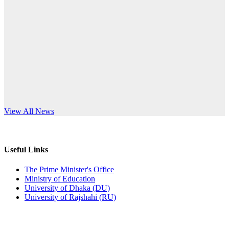
Published: 03:44pm, 5th Jul, 2026
anniversary
নিয়োগ পরীক্ষা স্থগিত (বাবুর্চি)
Read More
Published: 07:04pm, 8th Jun, 2026
নিয়োগ পরীক্ষা স্থগিত বিজ্ঞপ্তি
Published: 12:24pm, 8th Jun, 2026
দরপত্র বিজ্ঞপ্তি (ছাত্রী হলের বৈদ্যুতিক সরঞ্জামাদি)
s World Teachers’ Day
View All News
Published: 04:24pm, 21st May, 2026
প্রচারিত অসত্য ও বিভ্রান্তিকার সংবাদের প্রতিবাদ
Useful Links
Published: 10:58pm, 19th May, 2026
The Prime Minister's Office
Ministry of Education
অফিস বিজ্ঞপ্তি (অস্থায়ী ছাত্রী হল)
University of Dhaka (DU)
University of Rajshahi (RU)
Published: 03:48pm, 19th May, 2026
অফিস বিজ্ঞপ্তি ছুটি