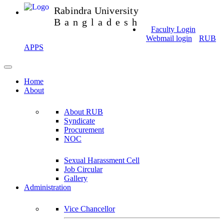
Rabindra University
Bangladesh
Faculty Login
Webmail login
RUB
APPS
Home
About
About RUB
Syndicate
Procurement
NOC
Sexual Harassment Cell
Job Circular
Gallery
Administration
Vice Chancellor