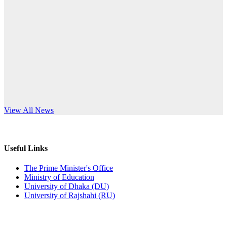
Published: 03:44pm, 5th Jul, 2026
anniversary
নিয়োগ পরীক্ষা স্থগিত (বাবুর্চি)
Read More
Published: 07:04pm, 8th Jun, 2026
নিয়োগ পরীক্ষা স্থগিত বিজ্ঞপ্তি
Published: 12:24pm, 8th Jun, 2026
দরপত্র বিজ্ঞপ্তি (ছাত্রী হলের বৈদ্যুতিক সরঞ্জামাদি)
s World Teachers’ Day
View All News
Published: 04:24pm, 21st May, 2026
প্রচারিত অসত্য ও বিভ্রান্তিকার সংবাদের প্রতিবাদ
Useful Links
Published: 10:58pm, 19th May, 2026
The Prime Minister's Office
Ministry of Education
অফিস বিজ্ঞপ্তি (অস্থায়ী ছাত্রী হল)
University of Dhaka (DU)
University of Rajshahi (RU)
Published: 03:48pm, 19th May, 2026
অফিস বিজ্ঞপ্তি ছুটি