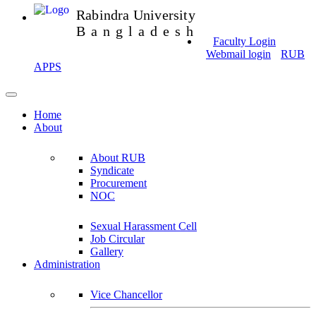
Rabindra University
Bangladesh
Faculty Login
Webmail login
RUB
APPS
Home
About
About RUB
Syndicate
Procurement
NOC
Sexual Harassment Cell
Job Circular
Gallery
Administration
Vice Chancellor