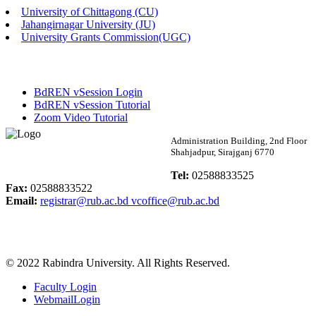
University of Chittagong (CU)
Published: 03:46pm, 19th May, 2026
Jahangirnagar University (JU)
University Grants Commission(UGC)
নিয়োগ পরীক্ষা স্থগিত বিজ্ঞপ্তি
Published: 03:45pm, 17th May, 2026
BdREN vSession Login
অফিস বিজ্ঞপ্তি (ছাত্রী হল)
BdREN vSession Tutorial
Zoom Video Tutorial
Published: 02:58pm, 14th May, 2026
Rabindra University
Administration Building, 2nd Floor
Shahjadpur, Sirajganj 6770
ভর্তি বিজ্ঞপ্তি (সংগীত বিভাগ)
Bangladesh
Tel:
02588833525
Published: 02:15pm, 7th May, 2026
Fax:
02588833522
Email:
registrar@rub.ac.bd
vcoffice@rub.ac.bd
ভর্তি বিজ্ঞপ্তি সমাজবিজ্ঞান বিভাগ ( ৩য় বর্ষ ১ম সেমি.)
Published: 02:13pm, 7th May, 2026
© 2022 Rabindra University. All Rights Reserved.
ম্যানেজমেন্ট বিভাগ ভর্তি বিজ্ঞপ্তি (২০২৩-২৪ শিক্ষাবর্ষ)
Faculty Login
Published: 02:11pm, 7th May, 2026
WebmailLogin