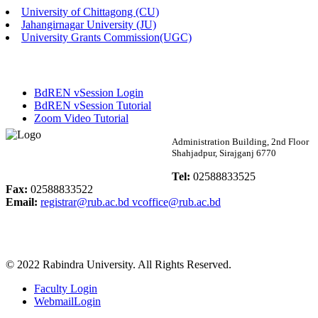
University of Chittagong (CU)
Published: 02:58pm, 14th May, 2026
Jahangirnagar University (JU)
University Grants Commission(UGC)
ভর্তি বিজ্ঞপ্তি (সংগীত বিভাগ)
Published: 02:15pm, 7th May, 2026
BdREN vSession Login
ভর্তি বিজ্ঞপ্তি সমাজবিজ্ঞান বিভাগ ( ৩য় বর্ষ ১ম সেমি.)
BdREN vSession Tutorial
Zoom Video Tutorial
Published: 02:13pm, 7th May, 2026
Rabindra University
Administration Building, 2nd Floor
Shahjadpur, Sirajganj 6770
ম্যানেজমেন্ট বিভাগ ভর্তি বিজ্ঞপ্তি (২০২৩-২৪ শিক্ষাবর্ষ)
Bangladesh
Tel:
02588833525
Published: 02:11pm, 7th May, 2026
Fax:
02588833522
Email:
registrar@rub.ac.bd
vcoffice@rub.ac.bd
ভর্তি বিজ্ঞপ্তি সমাজবিজ্ঞান বিভাগ (১ম বর্ষ ২য় সেমি.)
Published: 02:07pm, 7th May, 2026
© 2022 Rabindra University. All Rights Reserved.
ফরম পূরণ বিজ্ঞপ্তি, সমাজবিজ্ঞান বিভাগ (শিক্ষাবর্ষ: ২০২৩-২৪)
Faculty Login
Published: 03:09pm, 30th Apr, 2026
WebmailLogin