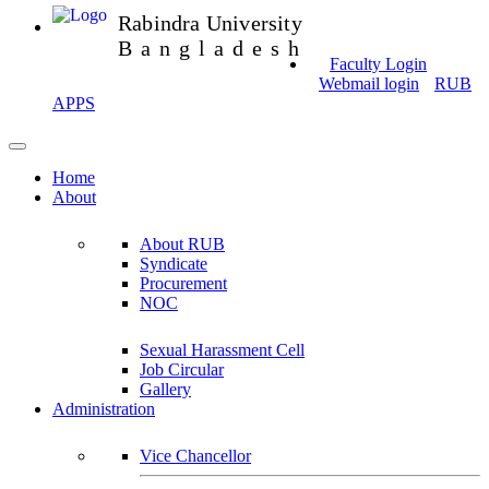
Rabindra University
Bangladesh
Faculty Login
Webmail login
RUB
APPS
Home
About
About RUB
Syndicate
Procurement
NOC
Sexual Harassment Cell
Job Circular
Gallery
Administration
Vice Chancellor