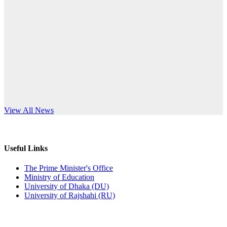
Published: 12:24pm, 8th Jun, 2026
anniversary
দরপত্র বিজ্ঞপ্তি (ছাত্রী হলের বৈদ্যুতিক সরঞ্জামাদি)
Read More
Published: 04:24pm, 21st May, 2026
প্রচারিত অসত্য ও বিভ্রান্তিকার সংবাদের প্রতিবাদ
Published: 10:58pm, 19th May, 2026
অফিস বিজ্ঞপ্তি (অস্থায়ী ছাত্রী হল)
s World Teachers’ Day
View All News
Published: 03:48pm, 19th May, 2026
অফিস বিজ্ঞপ্তি ছুটি
Useful Links
Published: 03:46pm, 19th May, 2026
The Prime Minister's Office
Ministry of Education
নিয়োগ পরীক্ষা স্থগিত বিজ্ঞপ্তি
University of Dhaka (DU)
University of Rajshahi (RU)
Published: 03:45pm, 17th May, 2026
অফিস বিজ্ঞপ্তি (ছাত্রী হল)