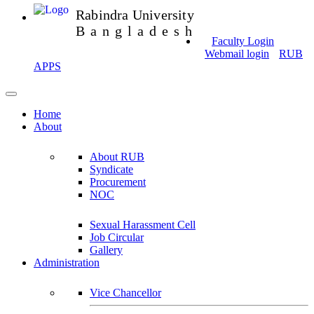
Rabindra University
Bangladesh
Faculty Login
Webmail login
RUB
APPS
Home
About
About RUB
Syndicate
Procurement
NOC
Sexual Harassment Cell
Job Circular
Gallery
Administration
Vice Chancellor