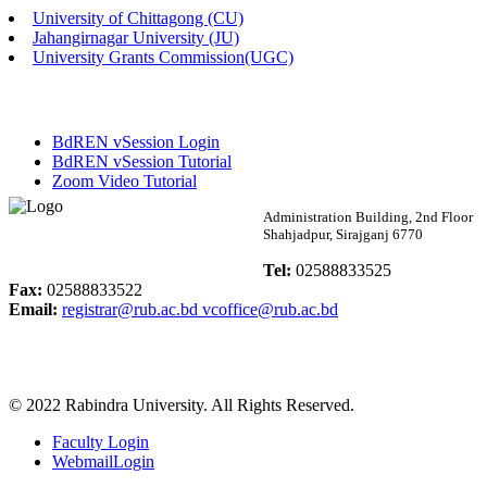
University of Chittagong (CU)
Published: 02:58pm, 14th May, 2026
Jahangirnagar University (JU)
University Grants Commission(UGC)
ভর্তি বিজ্ঞপ্তি (সংগীত বিভাগ)
Published: 02:15pm, 7th May, 2026
BdREN vSession Login
ভর্তি বিজ্ঞপ্তি সমাজবিজ্ঞান বিভাগ ( ৩য় বর্ষ ১ম সেমি.)
BdREN vSession Tutorial
Zoom Video Tutorial
Published: 02:13pm, 7th May, 2026
Rabindra University
Administration Building, 2nd Floor
Shahjadpur, Sirajganj 6770
ম্যানেজমেন্ট বিভাগ ভর্তি বিজ্ঞপ্তি (২০২৩-২৪ শিক্ষাবর্ষ)
Bangladesh
Tel:
02588833525
Published: 02:11pm, 7th May, 2026
Fax:
02588833522
Email:
registrar@rub.ac.bd
vcoffice@rub.ac.bd
ভর্তি বিজ্ঞপ্তি সমাজবিজ্ঞান বিভাগ (১ম বর্ষ ২য় সেমি.)
Published: 02:07pm, 7th May, 2026
© 2022 Rabindra University. All Rights Reserved.
ফরম পূরণ বিজ্ঞপ্তি, সমাজবিজ্ঞান বিভাগ (শিক্ষাবর্ষ: ২০২৩-২৪)
Faculty Login
Published: 03:09pm, 30th Apr, 2026
WebmailLogin