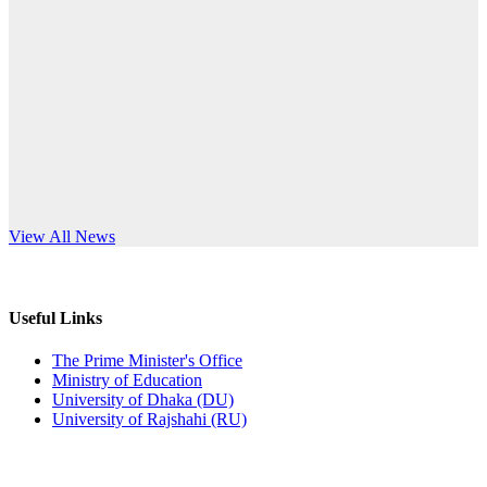
Published: 12:24pm, 8th Jun, 2026
anniversary
দরপত্র বিজ্ঞপ্তি (ছাত্রী হলের বৈদ্যুতিক সরঞ্জামাদি)
Read More
Published: 04:24pm, 21st May, 2026
প্রচারিত অসত্য ও বিভ্রান্তিকার সংবাদের প্রতিবাদ
Published: 10:58pm, 19th May, 2026
অফিস বিজ্ঞপ্তি (অস্থায়ী ছাত্রী হল)
s World Teachers’ Day
View All News
Published: 03:48pm, 19th May, 2026
অফিস বিজ্ঞপ্তি ছুটি
Useful Links
Published: 03:46pm, 19th May, 2026
The Prime Minister's Office
Ministry of Education
নিয়োগ পরীক্ষা স্থগিত বিজ্ঞপ্তি
University of Dhaka (DU)
University of Rajshahi (RU)
Published: 03:45pm, 17th May, 2026
অফিস বিজ্ঞপ্তি (ছাত্রী হল)