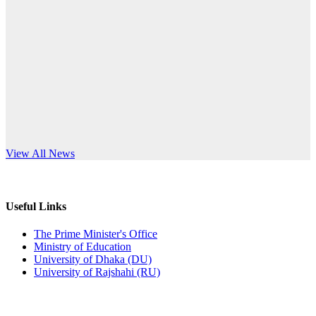
Published: 10:58pm, 19th May, 2026
anniversary
অফিস বিজ্ঞপ্তি (অস্থায়ী ছাত্রী হল)
Read More
Published: 03:48pm, 19th May, 2026
অফিস বিজ্ঞপ্তি ছুটি
Published: 03:46pm, 19th May, 2026
নিয়োগ পরীক্ষা স্থগিত বিজ্ঞপ্তি
s World Teachers’ Day
View All News
Published: 03:45pm, 17th May, 2026
অফিস বিজ্ঞপ্তি (ছাত্রী হল)
Useful Links
Published: 02:58pm, 14th May, 2026
The Prime Minister's Office
Ministry of Education
ভর্তি বিজ্ঞপ্তি (সংগীত বিভাগ)
University of Dhaka (DU)
University of Rajshahi (RU)
Published: 02:15pm, 7th May, 2026
ভর্তি বিজ্ঞপ্তি সমাজবিজ্ঞান বিভাগ ( ৩য় বর্ষ ১ম সেমি.)