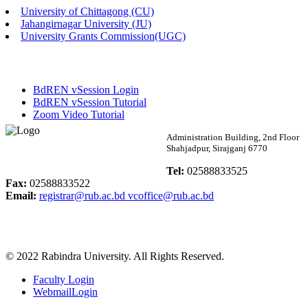
University of Chittagong (CU)
Published: 02:13pm, 7th May, 2026
Jahangirnagar University (JU)
University Grants Commission(UGC)
ম্যানেজমেন্ট বিভাগ ভর্তি বিজ্ঞপ্তি (২০২৩-২৪ শিক্ষাবর্ষ)
Published: 02:11pm, 7th May, 2026
BdREN vSession Login
ভর্তি বিজ্ঞপ্তি সমাজবিজ্ঞান বিভাগ (১ম বর্ষ ২য় সেমি.)
BdREN vSession Tutorial
Zoom Video Tutorial
Published: 02:07pm, 7th May, 2026
Rabindra University
Administration Building, 2nd Floor
Shahjadpur, Sirajganj 6770
ফরম পূরণ বিজ্ঞপ্তি, সমাজবিজ্ঞান বিভাগ (শিক্ষাবর্ষ: ২০২৩-২৪)
Bangladesh
Tel:
02588833525
Published: 03:09pm, 30th Apr, 2026
Fax:
02588833522
Email:
registrar@rub.ac.bd
vcoffice@rub.ac.bd
ছাত্রী হল (অস্থায়ী)-এ সিট বরাদ্দ সংক্রান্ত অফিস বিজ্ঞপ্তি
Published: 03:07pm, 30th Apr, 2026
© 2022 Rabindra University. All Rights Reserved.
ভর্তি বিজ্ঞপ্তি, সমাজবিজ্ঞান বিভাগ (শিক্ষাবর্ষ: 2023-24)
Faculty Login
Published: 03:05pm, 30th Apr, 2026
WebmailLogin