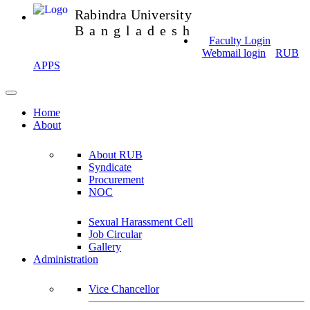
Rabindra University
Bangladesh
Faculty Login
Webmail login
RUB
APPS
Home
About
About RUB
Syndicate
Procurement
NOC
Sexual Harassment Cell
Job Circular
Gallery
Administration
Vice Chancellor