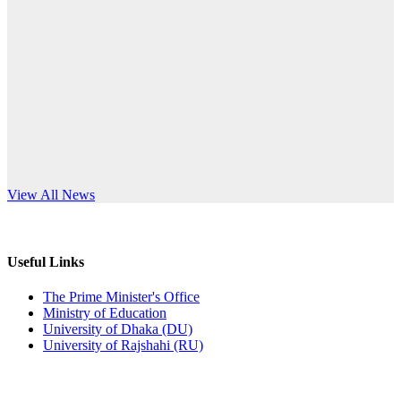
Published: 10:58pm, 19th May, 2026
anniversary
অফিস বিজ্ঞপ্তি (অস্থায়ী ছাত্রী হল)
Read More
Published: 03:48pm, 19th May, 2026
অফিস বিজ্ঞপ্তি ছুটি
Published: 03:46pm, 19th May, 2026
নিয়োগ পরীক্ষা স্থগিত বিজ্ঞপ্তি
s World Teachers’ Day
View All News
Published: 03:45pm, 17th May, 2026
অফিস বিজ্ঞপ্তি (ছাত্রী হল)
Useful Links
Published: 02:58pm, 14th May, 2026
The Prime Minister's Office
Ministry of Education
ভর্তি বিজ্ঞপ্তি (সংগীত বিভাগ)
University of Dhaka (DU)
University of Rajshahi (RU)
Published: 02:15pm, 7th May, 2026
ভর্তি বিজ্ঞপ্তি সমাজবিজ্ঞান বিভাগ ( ৩য় বর্ষ ১ম সেমি.)