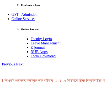
Conference Link
GST | Admission
Online Services
Online Services
Faculty Login
Leave Management
E-journal
RUB Apps
Form Download
Previous
Next
| জিএসটি গুচ্ছভুক্ত সমন্বিত ভর্তি পরীক্ষায় ২০২৫-২৬ শিক্ষাবর্ষে রবীন্দ্র বিশ্ববিদ্যালয়, বা
View Profile
Professor Tahmina Akhtar