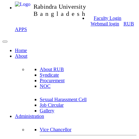
Rabindra University
Bangladesh
Faculty Login
Webmail login
RUB
APPS
Home
About
About RUB
Syndicate
Procurement
NOC
Sexual Harassment Cell
Job Circular
Gallery
Administration
Vice Chancellor