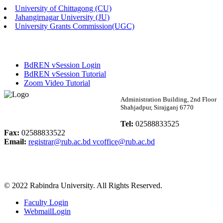
University of Chittagong (CU)
Published: 02:13pm, 7th May, 2026
Jahangirnagar University (JU)
University Grants Commission(UGC)
ম্যানেজমেন্ট বিভাগ ভর্তি বিজ্ঞপ্তি (২০২৩-২৪ শিক্ষাবর্ষ)
Published: 02:11pm, 7th May, 2026
BdREN vSession Login
ভর্তি বিজ্ঞপ্তি সমাজবিজ্ঞান বিভাগ (১ম বর্ষ ২য় সেমি.)
BdREN vSession Tutorial
Zoom Video Tutorial
Published: 02:07pm, 7th May, 2026
Rabindra University
Administration Building, 2nd Floor
Shahjadpur, Sirajganj 6770
ফরম পূরণ বিজ্ঞপ্তি, সমাজবিজ্ঞান বিভাগ (শিক্ষাবর্ষ: ২০২৩-২৪)
Bangladesh
Tel:
02588833525
Published: 03:09pm, 30th Apr, 2026
Fax:
02588833522
Email:
registrar@rub.ac.bd
vcoffice@rub.ac.bd
ছাত্রী হল (অস্থায়ী)-এ সিট বরাদ্দ সংক্রান্ত অফিস বিজ্ঞপ্তি
Published: 03:07pm, 30th Apr, 2026
© 2022 Rabindra University. All Rights Reserved.
ভর্তি বিজ্ঞপ্তি, সমাজবিজ্ঞান বিভাগ (শিক্ষাবর্ষ: 2023-24)
Faculty Login
Published: 03:05pm, 30th Apr, 2026
WebmailLogin