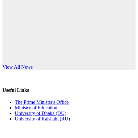
Published: 10:58pm, 19th May, 2026
anniversary
অফিস বিজ্ঞপ্তি (অস্থায়ী ছাত্রী হল)
Read More
Published: 03:48pm, 19th May, 2026
অফিস বিজ্ঞপ্তি ছুটি
Published: 03:46pm, 19th May, 2026
নিয়োগ পরীক্ষা স্থগিত বিজ্ঞপ্তি
s World Teachers’ Day
View All News
Published: 03:45pm, 17th May, 2026
অফিস বিজ্ঞপ্তি (ছাত্রী হল)
Useful Links
Published: 02:58pm, 14th May, 2026
The Prime Minister's Office
Ministry of Education
ভর্তি বিজ্ঞপ্তি (সংগীত বিভাগ)
University of Dhaka (DU)
University of Rajshahi (RU)
Published: 02:15pm, 7th May, 2026
ভর্তি বিজ্ঞপ্তি সমাজবিজ্ঞান বিভাগ ( ৩য় বর্ষ ১ম সেমি.)