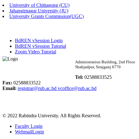
University of Chittagong (CU)
Published: 02:13pm, 7th May, 2026
Jahangirnagar University (JU)
University Grants Commission(UGC)
ম্যানেজমেন্ট বিভাগ ভর্তি বিজ্ঞপ্তি (২০২৩-২৪ শিক্ষাবর্ষ)
Published: 02:11pm, 7th May, 2026
BdREN vSession Login
ভর্তি বিজ্ঞপ্তি সমাজবিজ্ঞান বিভাগ (১ম বর্ষ ২য় সেমি.)
BdREN vSession Tutorial
Zoom Video Tutorial
Published: 02:07pm, 7th May, 2026
Rabindra University
Administration Building, 2nd Floor
Shahjadpur, Sirajganj 6770
ফরম পূরণ বিজ্ঞপ্তি, সমাজবিজ্ঞান বিভাগ (শিক্ষাবর্ষ: ২০২৩-২৪)
Bangladesh
Tel:
02588833525
Published: 03:09pm, 30th Apr, 2026
Fax:
02588833522
Email:
registrar@rub.ac.bd
vcoffice@rub.ac.bd
ছাত্রী হল (অস্থায়ী)-এ সিট বরাদ্দ সংক্রান্ত অফিস বিজ্ঞপ্তি
Published: 03:07pm, 30th Apr, 2026
© 2022 Rabindra University. All Rights Reserved.
ভর্তি বিজ্ঞপ্তি, সমাজবিজ্ঞান বিভাগ (শিক্ষাবর্ষ: 2023-24)
Faculty Login
Published: 03:05pm, 30th Apr, 2026
WebmailLogin