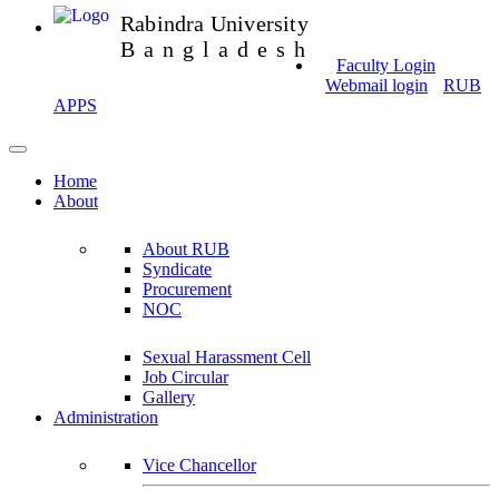
Rabindra University
Bangladesh
Faculty Login
Webmail login
RUB
APPS
Home
About
About RUB
Syndicate
Procurement
NOC
Sexual Harassment Cell
Job Circular
Gallery
Administration
Vice Chancellor