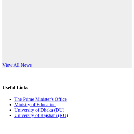
Published: 12:24pm, 8th Jun, 2026
anniversary
দরপত্র বিজ্ঞপ্তি (ছাত্রী হলের বৈদ্যুতিক সরঞ্জামাদি)
Read More
Published: 04:24pm, 21st May, 2026
প্রচারিত অসত্য ও বিভ্রান্তিকার সংবাদের প্রতিবাদ
Published: 10:58pm, 19th May, 2026
অফিস বিজ্ঞপ্তি (অস্থায়ী ছাত্রী হল)
s World Teachers’ Day
View All News
Published: 03:48pm, 19th May, 2026
অফিস বিজ্ঞপ্তি ছুটি
Useful Links
Published: 03:46pm, 19th May, 2026
The Prime Minister's Office
Ministry of Education
নিয়োগ পরীক্ষা স্থগিত বিজ্ঞপ্তি
University of Dhaka (DU)
University of Rajshahi (RU)
Published: 03:45pm, 17th May, 2026
অফিস বিজ্ঞপ্তি (ছাত্রী হল)