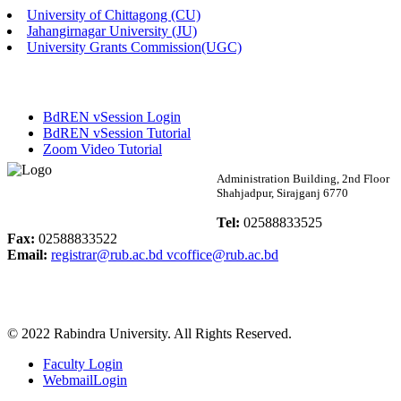
University of Chittagong (CU)
Published: 02:58pm, 14th May, 2026
Jahangirnagar University (JU)
University Grants Commission(UGC)
ভর্তি বিজ্ঞপ্তি (সংগীত বিভাগ)
Published: 02:15pm, 7th May, 2026
BdREN vSession Login
ভর্তি বিজ্ঞপ্তি সমাজবিজ্ঞান বিভাগ ( ৩য় বর্ষ ১ম সেমি.)
BdREN vSession Tutorial
Zoom Video Tutorial
Published: 02:13pm, 7th May, 2026
Rabindra University
Administration Building, 2nd Floor
Shahjadpur, Sirajganj 6770
ম্যানেজমেন্ট বিভাগ ভর্তি বিজ্ঞপ্তি (২০২৩-২৪ শিক্ষাবর্ষ)
Bangladesh
Tel:
02588833525
Published: 02:11pm, 7th May, 2026
Fax:
02588833522
Email:
registrar@rub.ac.bd
vcoffice@rub.ac.bd
ভর্তি বিজ্ঞপ্তি সমাজবিজ্ঞান বিভাগ (১ম বর্ষ ২য় সেমি.)
Published: 02:07pm, 7th May, 2026
© 2022 Rabindra University. All Rights Reserved.
ফরম পূরণ বিজ্ঞপ্তি, সমাজবিজ্ঞান বিভাগ (শিক্ষাবর্ষ: ২০২৩-২৪)
Faculty Login
Published: 03:09pm, 30th Apr, 2026
WebmailLogin