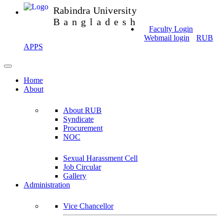
Rabindra University
Bangladesh
Faculty Login
Webmail login
RUB
APPS
Home
About
About RUB
Syndicate
Procurement
NOC
Sexual Harassment Cell
Job Circular
Gallery
Administration
Vice Chancellor