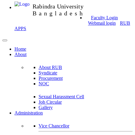
Rabindra University
Bangladesh
Faculty Login
Webmail login
RUB
APPS
Home
About
About RUB
Syndicate
Procurement
NOC
Sexual Harassment Cell
Job Circular
Gallery
Administration
Vice Chancellor