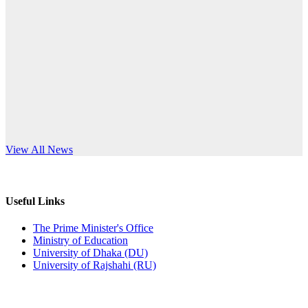
Published: 12:35pm, 7th Jul, 2026
anniversary
ভর্তি বিজ্ঞপ্তি
Read More
Published: 03:44pm, 5th Jul, 2026
নিয়োগ পরীক্ষা স্থগিত (বাবুর্চি)
Published: 07:04pm, 8th Jun, 2026
নিয়োগ পরীক্ষা স্থগিত বিজ্ঞপ্তি
s World Teachers’ Day
View All News
Published: 12:24pm, 8th Jun, 2026
দরপত্র বিজ্ঞপ্তি (ছাত্রী হলের বৈদ্যুতিক সরঞ্জামাদি)
Useful Links
Published: 04:24pm, 21st May, 2026
The Prime Minister's Office
Ministry of Education
প্রচারিত অসত্য ও বিভ্রান্তিকার সংবাদের প্রতিবাদ
University of Dhaka (DU)
University of Rajshahi (RU)
Published: 10:58pm, 19th May, 2026
অফিস বিজ্ঞপ্তি (অস্থায়ী ছাত্রী হল)