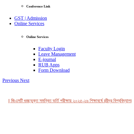
Conference Link
GST | Admission
Online Services
Online Services
Faculty Login
Leave Management
E-journal
RUB Apps
Form Download
Previous
Next
|| জিএসটি গুচ্ছভুক্ত সমন্বিত ভর্তি পরীক্ষায় ২০২৫-২৬ শিক্ষাবর্ষে রবীন্দ্র বিশ্ববিদ্যালয়,
View Profile
Professor Tahmina Akhtar