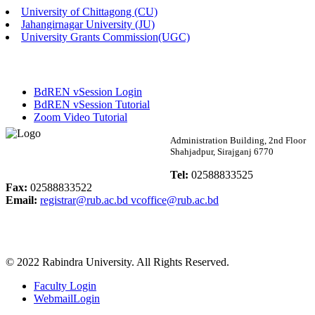
University of Chittagong (CU)
Published: 03:48pm, 19th May, 2026
Jahangirnagar University (JU)
University Grants Commission(UGC)
অফিস বিজ্ঞপ্তি ছুটি
Published: 03:46pm, 19th May, 2026
BdREN vSession Login
নিয়োগ পরীক্ষা স্থগিত বিজ্ঞপ্তি
BdREN vSession Tutorial
Zoom Video Tutorial
Published: 03:45pm, 17th May, 2026
Rabindra University
Administration Building, 2nd Floor
Shahjadpur, Sirajganj 6770
অফিস বিজ্ঞপ্তি (ছাত্রী হল)
Bangladesh
Tel:
02588833525
Published: 02:58pm, 14th May, 2026
Fax:
02588833522
Email:
registrar@rub.ac.bd
vcoffice@rub.ac.bd
ভর্তি বিজ্ঞপ্তি (সংগীত বিভাগ)
Published: 02:15pm, 7th May, 2026
© 2022 Rabindra University. All Rights Reserved.
ভর্তি বিজ্ঞপ্তি সমাজবিজ্ঞান বিভাগ ( ৩য় বর্ষ ১ম সেমি.)
Faculty Login
Published: 02:13pm, 7th May, 2026
WebmailLogin