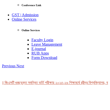
Conference Link
GST | Admission
Online Services
Online Services
Faculty Login
Leave Management
E-journal
RUB Apps
Form Download
Previous
Next
| জিএসটি গুচ্ছভুক্ত সমন্বিত ভর্তি পরীক্ষায় ২০২৫-২৬ শিক্ষাবর্ষে রবীন্দ্র বিশ্ববিদ্যালয়, বা
View Profile
Professor Tahmina Akhtar