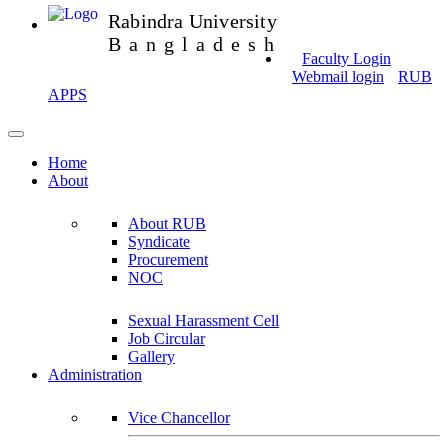
Rabindra University
Bangladesh
Faculty Login
Webmail login
RUB
APPS
Home
About
About RUB
Syndicate
Procurement
NOC
Sexual Harassment Cell
Job Circular
Gallery
Administration
Vice Chancellor