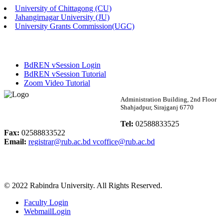
University of Chittagong (CU)
Published: 02:13pm, 7th May, 2026
Jahangirnagar University (JU)
University Grants Commission(UGC)
ম্যানেজমেন্ট বিভাগ ভর্তি বিজ্ঞপ্তি (২০২৩-২৪ শিক্ষাবর্ষ)
Published: 02:11pm, 7th May, 2026
BdREN vSession Login
ভর্তি বিজ্ঞপ্তি সমাজবিজ্ঞান বিভাগ (১ম বর্ষ ২য় সেমি.)
BdREN vSession Tutorial
Zoom Video Tutorial
Published: 02:07pm, 7th May, 2026
Rabindra University
Administration Building, 2nd Floor
Shahjadpur, Sirajganj 6770
ফরম পূরণ বিজ্ঞপ্তি, সমাজবিজ্ঞান বিভাগ (শিক্ষাবর্ষ: ২০২৩-২৪)
Bangladesh
Tel:
02588833525
Published: 03:09pm, 30th Apr, 2026
Fax:
02588833522
Email:
registrar@rub.ac.bd
vcoffice@rub.ac.bd
ছাত্রী হল (অস্থায়ী)-এ সিট বরাদ্দ সংক্রান্ত অফিস বিজ্ঞপ্তি
Published: 03:07pm, 30th Apr, 2026
© 2022 Rabindra University. All Rights Reserved.
ভর্তি বিজ্ঞপ্তি, সমাজবিজ্ঞান বিভাগ (শিক্ষাবর্ষ: 2023-24)
Faculty Login
Published: 03:05pm, 30th Apr, 2026
WebmailLogin