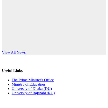
Published: 10:58pm, 19th May, 2026
anniversary
অফিস বিজ্ঞপ্তি (অস্থায়ী ছাত্রী হল)
Read More
Published: 03:48pm, 19th May, 2026
অফিস বিজ্ঞপ্তি ছুটি
Published: 03:46pm, 19th May, 2026
নিয়োগ পরীক্ষা স্থগিত বিজ্ঞপ্তি
s World Teachers’ Day
View All News
Published: 03:45pm, 17th May, 2026
অফিস বিজ্ঞপ্তি (ছাত্রী হল)
Useful Links
Published: 02:58pm, 14th May, 2026
The Prime Minister's Office
Ministry of Education
ভর্তি বিজ্ঞপ্তি (সংগীত বিভাগ)
University of Dhaka (DU)
University of Rajshahi (RU)
Published: 02:15pm, 7th May, 2026
ভর্তি বিজ্ঞপ্তি সমাজবিজ্ঞান বিভাগ ( ৩য় বর্ষ ১ম সেমি.)