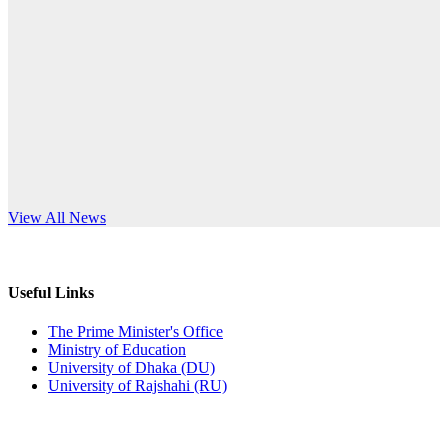
Published: 10:58pm, 19th May, 2026
anniversary
অফিস বিজ্ঞপ্তি (অস্থায়ী ছাত্রী হল)
Read More
Published: 03:48pm, 19th May, 2026
অফিস বিজ্ঞপ্তি ছুটি
Published: 03:46pm, 19th May, 2026
নিয়োগ পরীক্ষা স্থগিত বিজ্ঞপ্তি
s World Teachers’ Day
View All News
Published: 03:45pm, 17th May, 2026
অফিস বিজ্ঞপ্তি (ছাত্রী হল)
Useful Links
Published: 02:58pm, 14th May, 2026
The Prime Minister's Office
Ministry of Education
ভর্তি বিজ্ঞপ্তি (সংগীত বিভাগ)
University of Dhaka (DU)
University of Rajshahi (RU)
Published: 02:15pm, 7th May, 2026
ভর্তি বিজ্ঞপ্তি সমাজবিজ্ঞান বিভাগ ( ৩য় বর্ষ ১ম সেমি.)