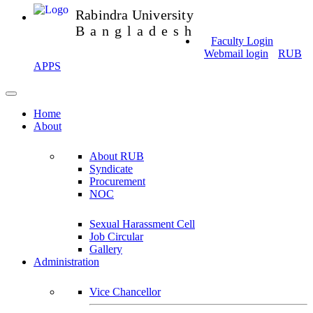
Rabindra University
Bangladesh
Faculty Login
Webmail login
RUB
APPS
Home
About
About RUB
Syndicate
Procurement
NOC
Sexual Harassment Cell
Job Circular
Gallery
Administration
Vice Chancellor