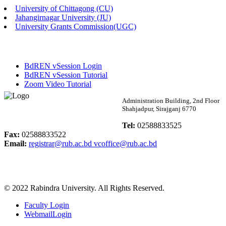
University of Chittagong (CU)
Published: 02:13pm, 7th May, 2026
Jahangirnagar University (JU)
University Grants Commission(UGC)
ম্যানেজমেন্ট বিভাগ ভর্তি বিজ্ঞপ্তি (২০২৩-২৪ শিক্ষাবর্ষ)
Published: 02:11pm, 7th May, 2026
BdREN vSession Login
ভর্তি বিজ্ঞপ্তি সমাজবিজ্ঞান বিভাগ (১ম বর্ষ ২য় সেমি.)
BdREN vSession Tutorial
Zoom Video Tutorial
Published: 02:07pm, 7th May, 2026
Rabindra University
Administration Building, 2nd Floor
Shahjadpur, Sirajganj 6770
ফরম পূরণ বিজ্ঞপ্তি, সমাজবিজ্ঞান বিভাগ (শিক্ষাবর্ষ: ২০২৩-২৪)
Bangladesh
Tel:
02588833525
Published: 03:09pm, 30th Apr, 2026
Fax:
02588833522
Email:
registrar@rub.ac.bd
vcoffice@rub.ac.bd
ছাত্রী হল (অস্থায়ী)-এ সিট বরাদ্দ সংক্রান্ত অফিস বিজ্ঞপ্তি
Published: 03:07pm, 30th Apr, 2026
© 2022 Rabindra University. All Rights Reserved.
ভর্তি বিজ্ঞপ্তি, সমাজবিজ্ঞান বিভাগ (শিক্ষাবর্ষ: 2023-24)
Faculty Login
Published: 03:05pm, 30th Apr, 2026
WebmailLogin