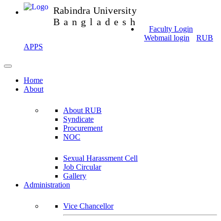
Rabindra University
Bangladesh
Faculty Login
Webmail login
RUB
APPS
Home
About
About RUB
Syndicate
Procurement
NOC
Sexual Harassment Cell
Job Circular
Gallery
Administration
Vice Chancellor