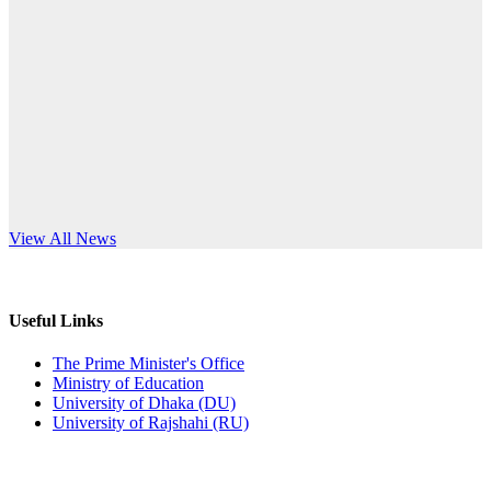
Published: 10:58pm, 19th May, 2026
anniversary
অফিস বিজ্ঞপ্তি (অস্থায়ী ছাত্রী হল)
Read More
Published: 03:48pm, 19th May, 2026
অফিস বিজ্ঞপ্তি ছুটি
Published: 03:46pm, 19th May, 2026
নিয়োগ পরীক্ষা স্থগিত বিজ্ঞপ্তি
s World Teachers’ Day
View All News
Published: 03:45pm, 17th May, 2026
অফিস বিজ্ঞপ্তি (ছাত্রী হল)
Useful Links
Published: 02:58pm, 14th May, 2026
The Prime Minister's Office
Ministry of Education
ভর্তি বিজ্ঞপ্তি (সংগীত বিভাগ)
University of Dhaka (DU)
University of Rajshahi (RU)
Published: 02:15pm, 7th May, 2026
ভর্তি বিজ্ঞপ্তি সমাজবিজ্ঞান বিভাগ ( ৩য় বর্ষ ১ম সেমি.)