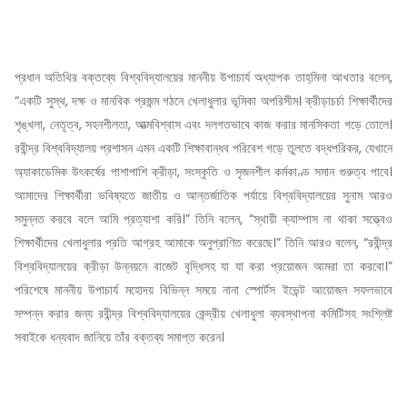
প্রধান অতিথির বক্তব্যে বিশ্ববিদ্যালয়ের মাননীয় উপাচার্য অধ্যাপক তাহ্‌মিনা আখতার বলেন,
“একটি সুস্থ, দক্ষ ও মানবিক প্রজন্ম গঠনে খেলাধুলার ভূমিকা অপরিসীম। ক্রীড়াচর্চা শিক্ষার্থীদের
শৃঙ্খলা, নেতৃত্ব, সহনশীলতা, আত্মবিশ্বাস এবং দলগতভাবে কাজ করার মানসিকতা গড়ে তোলে।
রবীন্দ্র বিশ্ববিদ্যালয় প্রশাসন এমন একটি শিক্ষাবান্ধব পরিবেশ গড়ে তুলতে বদ্ধপরিকর, যেখানে
অ্যাকাডেমিক উৎকর্ষের পাশাপাশি ক্রীড়া, সংস্কৃতি ও সৃজনশীল কর্মকাণ্ড সমান গুরুত্ব পাবে।
আমাদের শিক্ষার্থীরা ভবিষ্যতে জাতীয় ও আন্তর্জাতিক পর্যায়ে বিশ্ববিদ্যালয়ের সুনাম আরও
সমুন্নত করবে বলে আমি প্রত্যাশা করি।” তিনি বলেন, “স্থায়ী ক্যাম্পাস না থাকা সত্ত্বেও
শিক্ষার্থীদের খেলাধুলার প্রতি আগ্রহ আমাকে অনুপ্রাণিত করেছে।” তিনি আরও বলেন, “রবীন্দ্র
বিশ্ববিদ্যালয়ের ক্রীড়া উন্নয়নে বাজেট বৃদ্ধিসহ যা যা করা প্রয়োজন আমরা তা করবো।”
পরিশেষে মাননীয় উপাচার্য মহোদয় বিভিন্ন সময়ে নানা স্পোর্টস ইভেন্ট আয়োজন সফলভাবে
সম্পন্ন করার জন্য রবীন্দ্র বিশ্ববিদ্যালয়ের কেন্দ্রীয় খেলাধুলা ব্যবস্থাপনা কমিটিসহ সংশ্লিষ্ট
সবাইকে ধন্যবাদ জানিয়ে তাঁর বক্তব্য সমাপ্ত করেন।