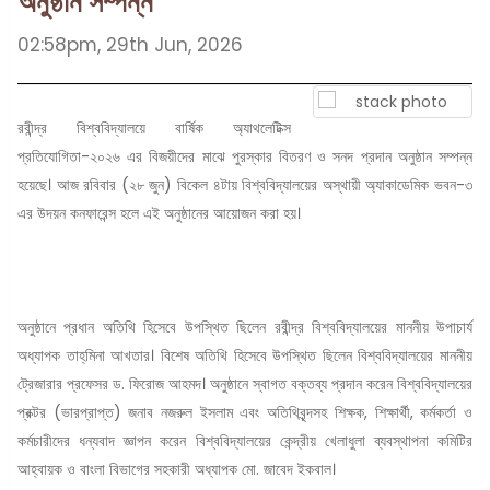
অনুষ্ঠান সম্পন্ন
02:58pm, 29th Jun, 2026
রবীন্দ্র বিশ্ববিদ্যালয়ে বার্ষিক অ্যাথলেটিক্স
প্রতিযোগিতা-২০২৬ এর বিজয়ীদের মাঝে পুরস্কার বিতরণ ও সনদ প্রদান অনুষ্ঠান সম্পন্ন
হয়েছে। আজ রবিবার (২৮ জুন) বিকেল ৪টায় বিশ্ববিদ্যালয়ের অস্থায়ী অ্যাকাডেমিক ভবন-৩
এর উদয়ন কনফারেন্স হলে এই অনুষ্ঠানের আয়োজন করা হয়।
অনুষ্ঠানে প্রধান অতিথি হিসেবে উপস্থিত ছিলেন রবীন্দ্র বিশ্ববিদ্যালয়ের মাননীয় উপাচার্য
অধ্যাপক তাহ্‌মিনা আখতার। বিশেষ অতিথি হিসেবে উপস্থিত ছিলেন বিশ্ববিদ্যালয়ের মাননীয়
ট্রেজারার প্রফেসর ড. ফিরোজ আহমদ। অনুষ্ঠানে স্বাগত বক্তব্য প্রদান করেন বিশ্ববিদ্যালয়ের
প্রক্টর (ভারপ্রাপ্ত) জনাব নজরুল ইসলাম এবং অতিথিবৃন্দসহ শিক্ষক, শিক্ষার্থী, কর্মকর্তা ও
কর্মচারীদের ধন্যবাদ জ্ঞাপন করেন বিশ্ববিদ্যালয়ের কেন্দ্রীয় খেলাধুলা ব্যবস্থাপনা কমিটির
আহ্বায়ক ও বাংলা বিভাগের সহকারী অধ্যাপক মো. জাবেদ ইকবাল।